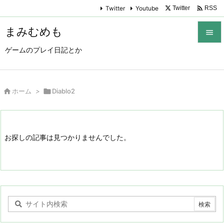

Twitter
Youtube
Twitter
RSS
まみむめも

ゲームのプレイ日記とか

メニュ

サイド

ホーム
>

Diablo2

前へ

お探しの記事は見つかりませんでした。
次へ

検索