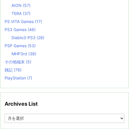
AION
(57)
TERA
(37)
PS VITA Games
(17)
PS3 Games
(46)
Diablo3-PS3
(28)
PSP Games
(53)
MHP3rd
(38)
その他端末
(5)
雑記
(76)
PlayStation
(7)
Archives List
A
r
c