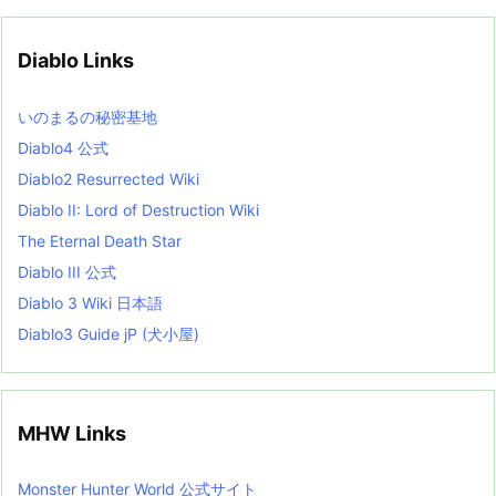
h
i
v
Diablo Links
e
s
L
いのまるの秘密基地
i
s
Diablo4 公式
t
Diablo2 Resurrected Wiki
Diablo II: Lord of Destruction Wiki
The Eternal Death Star
Diablo III 公式
Diablo 3 Wiki 日本語
Diablo3 Guide jP (犬小屋)
MHW Links
Monster Hunter World 公式サイト