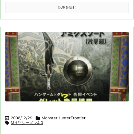
記事を読む

2008/12/29

MonsterHunterFrontier

MHF-シーズン4.0