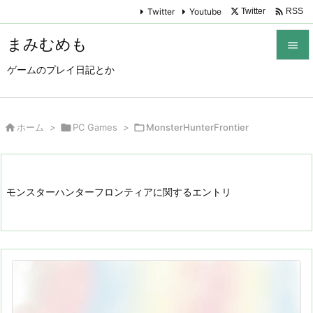

Twitter
Youtube
Twitter
RSS
まみむめも

ゲームのプレイ日記とか

メニュ

サイド

ホーム
>

PC Games
>

MonsterHunterFrontier

前へ

モンスターハンターフロンティアに関するエントリ
次へ

検索