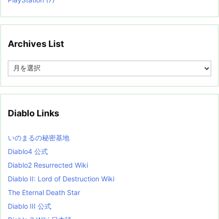
Archives List
A
r
c
h
i
v
Diablo Links
e
s
L
いのまるの秘密基地
i
s
Diablo4 公式
t
Diablo2 Resurrected Wiki
Diablo II: Lord of Destruction Wiki
The Eternal Death Star
Diablo III 公式