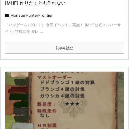
[MHF] 作りたくとも作れない

MonsterHunterFrontier
「ハンゲーム×ダレット 合同イベント」実施！ (MHF公式メンバーサ
イト) 特典武器 ダレ ...
記事を読む