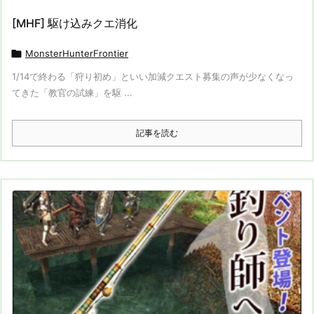
[MHF] 駆け込みクエ消化

MonsterHunterFrontier
1/14で終わる「狩り初め」といい加減クエスト募集の声が少なくなっ
てきた「教官の試練」を駆 ...
記事を読む