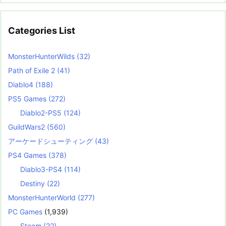
Categories List
MonsterHunterWilds
(32)
Path of Exile 2
(41)
Diablo4
(188)
PS5 Games
(272)
Diablo2-PS5
(124)
GuildWars2
(560)
アーケードシューティング
(43)
PS4 Games
(378)
Diablo3-PS4
(114)
Destiny
(22)
MonsterHunterWorld
(277)
PC Games
(1,939)
Steam
(22)