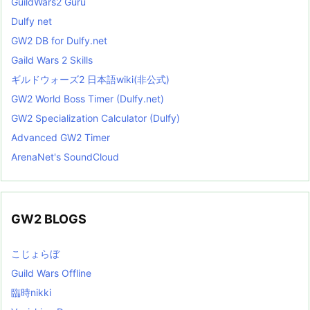
GuildWars2 Guru
Dulfy net
GW2 DB for Dulfy.net
Gaild Wars 2 Skills
ギルドウォーズ2 日本語wiki(非公式)
GW2 World Boss Timer (Dulfy.net)
GW2 Specialization Calculator (Dulfy)
Advanced GW2 Timer
ArenaNet's SoundCloud
GW2 BLOGS
こじょらぼ
Guild Wars Offline
臨時nikki