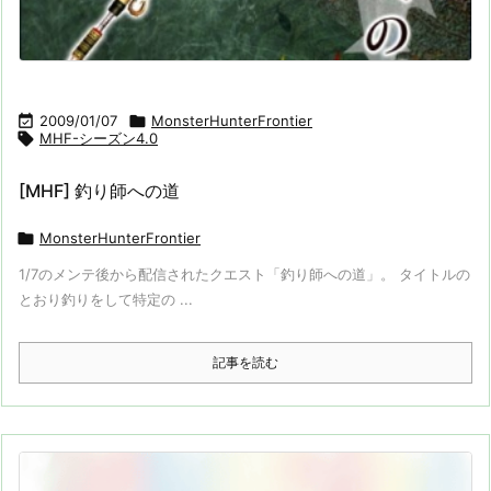

2009/01/07

MonsterHunterFrontier

MHF-シーズン4.0
[MHF] 釣り師への道

MonsterHunterFrontier
1/7のメンテ後から配信されたクエスト「釣り師への道」。 タイトルの
とおり釣りをして特定の ...
記事を読む