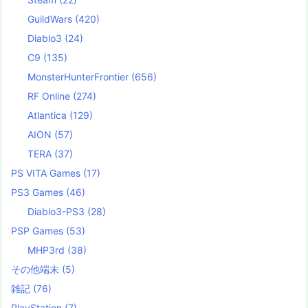
GuildWars
(420)
Diablo3
(24)
C9
(135)
MonsterHunterFrontier
(656)
RF Online
(274)
Atlantica
(129)
AION
(57)
TERA
(37)
PS VITA Games
(17)
PS3 Games
(46)
Diablo3-PS3
(28)
PSP Games
(53)
MHP3rd
(38)
その他端末
(5)
雑記
(76)
PlayStation
(7)