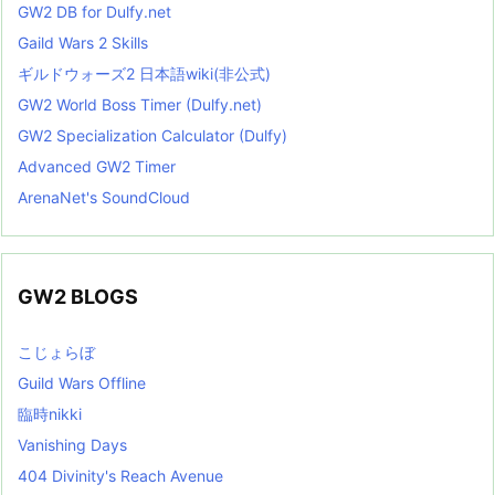
GW2 DB for Dulfy.net
Gaild Wars 2 Skills
ギルドウォーズ2 日本語wiki(非公式)
GW2 World Boss Timer (Dulfy.net)
GW2 Specialization Calculator (Dulfy)
Advanced GW2 Timer
ArenaNet's SoundCloud
GW2 BLOGS
こじょらぼ
Guild Wars Offline
臨時nikki
Vanishing Days
404 Divinity's Reach Avenue