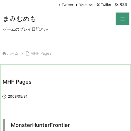

Twitter
Youtube
Twitter
RSS
まみむめも

ゲームのプレイ日記とか

メニュ

サイド

ホーム
>

MHF Pages

前へ

MHF Pages
次へ


2008/05/31
検索
MonsterHunterFrontier