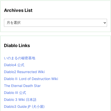
Archives List
A
r
c
h
i
v
Diablo Links
e
s
L
いのまるの秘密基地
i
s
Diablo4 公式
t
Diablo2 Resurrected Wiki
Diablo II: Lord of Destruction Wiki
The Eternal Death Star
Diablo III 公式
Diablo 3 Wiki 日本語
Diablo3 Guide jP (犬小屋)