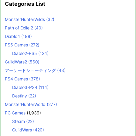
Categories List
MonsterHunterWilds
(32)
Path of Exile 2
(40)
Diablo4
(188)
PS5 Games
(272)
Diablo2-PS5
(124)
GuildWars2
(560)
アーケードシューティング
(43)
PS4 Games
(378)
Diablo3-PS4
(114)
Destiny
(22)
MonsterHunterWorld
(277)
PC Games
(1,939)
Steam
(22)
GuildWars
(420)