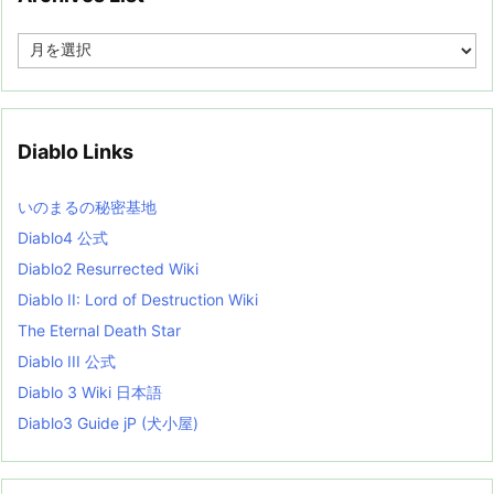
A
r
c
h
i
v
Diablo Links
e
s
L
いのまるの秘密基地
i
s
Diablo4 公式
t
Diablo2 Resurrected Wiki
Diablo II: Lord of Destruction Wiki
The Eternal Death Star
Diablo III 公式
Diablo 3 Wiki 日本語
Diablo3 Guide jP (犬小屋)