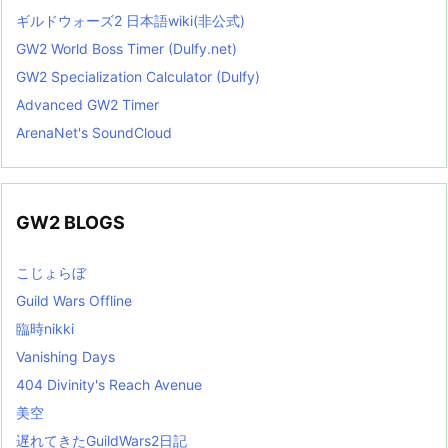
ギルドウォーズ2 日本語wiki(非公式)
GW2 World Boss Timer (Dulfy.net)
GW2 Specialization Calculator (Dulfy)
Advanced GW2 Timer
ArenaNet's SoundCloud
GW2 BLOGS
こじょらぼ
Guild Wars Offline
臨時nikki
Vanishing Days
404 Divinity's Reach Avenue
美空
遅れてきたGuildWars2日記