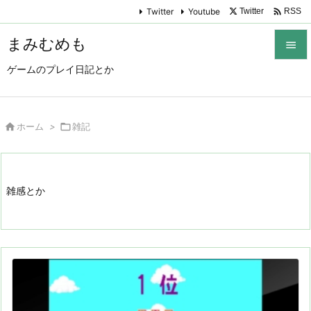

Twitter
Youtube
Twitter
RSS
まみむめも

ゲームのプレイ日記とか

メニュ

サイド

ホーム
>

雑記

前へ

雑感とか
次へ

検索