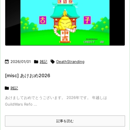

2026/01/01

雑記

DeathStranding
[misc] あけおめ2026

雑記
あけましておめでとうございます。 2026年です。 年越しは
GuildWars Refo ...
記事を読む