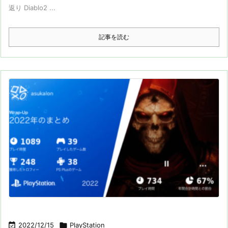
返り Diablo2 ...
記事を読む

2022/12/15

PlayStation