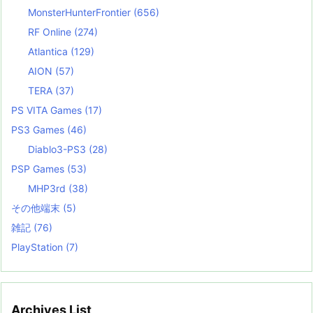
MonsterHunterFrontier
(656)
RF Online
(274)
Atlantica
(129)
AION
(57)
TERA
(37)
PS VITA Games
(17)
PS3 Games
(46)
Diablo3-PS3
(28)
PSP Games
(53)
MHP3rd
(38)
その他端末
(5)
雑記
(76)
PlayStation
(7)
Archives List