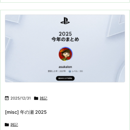

2025/12/31

雑記
[misc] 年の瀬 2025

雑記