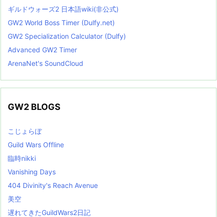
ギルドウォーズ2 日本語wiki(非公式)
GW2 World Boss Timer (Dulfy.net)
GW2 Specialization Calculator (Dulfy)
Advanced GW2 Timer
ArenaNet's SoundCloud
GW2 BLOGS
こじょらぼ
Guild Wars Offline
臨時nikki
Vanishing Days
404 Divinity's Reach Avenue
美空
遅れてきたGuildWars2日記