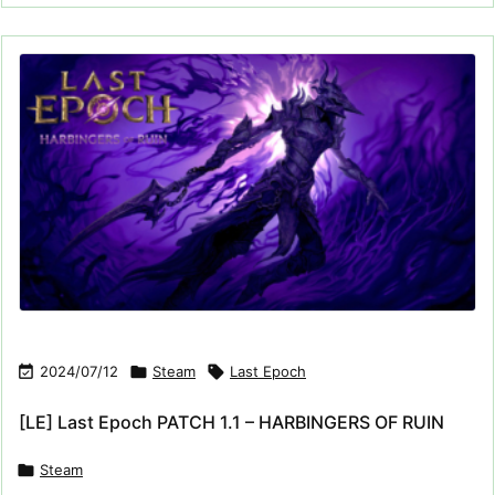

2024/07/12

Steam

Last Epoch
[LE] Last Epoch PATCH 1.1 – HARBINGERS OF RUIN

Steam