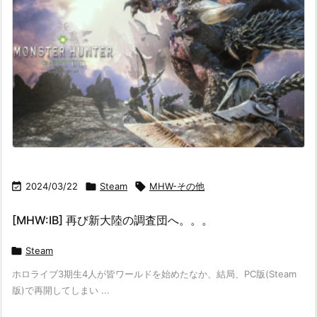

2024/03/22

Steam

MHW-その他
[MHW:IB] 再び新大陸の調査団へ。。。

Steam
ホロライブ3期生4人が皆ワールドを始めたなか、結局、PC版(Steam
版)で再開してしまい ...