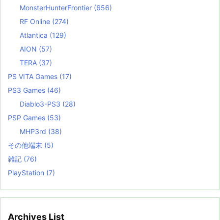
MonsterHunterFrontier
(656)
RF Online
(274)
Atlantica
(129)
AION
(57)
TERA
(37)
PS VITA Games
(17)
PS3 Games
(46)
Diablo3-PS3
(28)
PSP Games
(53)
MHP3rd
(38)
その他端末
(5)
雑記
(76)
PlayStation
(7)
Archives List