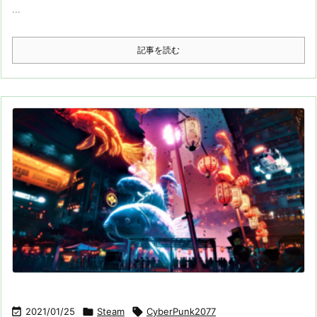
...
記事を読む

2021/01/25

Steam

CyberPunk2077