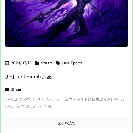

2024/07/15

Steam

Last Epoch
[LE] Last Epoch 所感

Steam
7月9日 に大型パッチが入り、ゲーム内テキストに日本語が対応をした
ので、その期にプレイ開始 ...
記事を読む