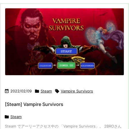

2022/02/09

Steam

Vampire Survivors
[Steam] Vampire Survivors

Steam
Steam でアーリーアクセス中の 「Vampire Survivors」。 2BROさん