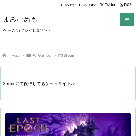

Twitter
Youtube
Twitter
RSS
まみむめも

ゲームのプレイ日記とか

メニュ

サイド

ホーム
>

PC Games
>

Steam

前へ

Steamにて配信してるゲームタイトル
次へ

検索