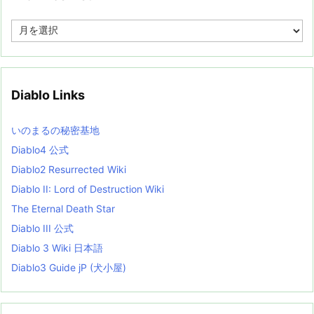
A
r
c
h
i
v
Diablo Links
e
s
L
いのまるの秘密基地
i
s
Diablo4 公式
t
Diablo2 Resurrected Wiki
Diablo II: Lord of Destruction Wiki
The Eternal Death Star
Diablo III 公式
Diablo 3 Wiki 日本語
Diablo3 Guide jP (犬小屋)