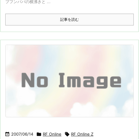
ブフンババの横沸きと ...
記事を読む

2007/06/14

RF Online

RF Online Z