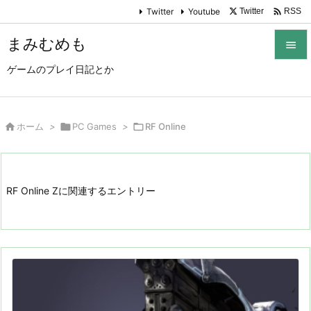

Twitter
Youtube
Twitter
RSS
まみむめも

ゲームのプレイ日記とか

メニュ

サイド

ホーム
>

PC Games
>

RF Online

前へ

RF Online Zに関連するエントリー
次へ

検索