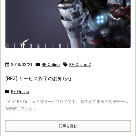

2018/02/21

RF Online

RF Online Z
[RFZ] サービス終了のお知らせ

RF Online
ついにRF Online Z がサービス終了です。 数年前に本家の開発チーム
が解散してたと ...
記事を読む