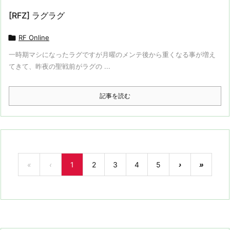
[RFZ] ラグラグ

RF Online
一時期マシになったラグですが月曜のメンテ後から重くなる事が増え
てきて、昨夜の聖戦前がラグの ...
記事を読む
«
‹
1
2
3
4
5
›
»