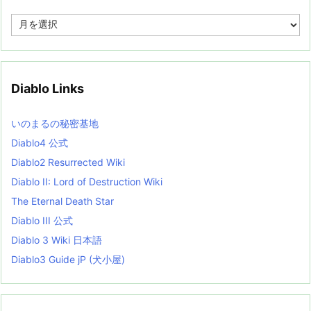
A
r
c
h
i
v
Diablo Links
e
s
L
いのまるの秘密基地
i
s
Diablo4 公式
t
Diablo2 Resurrected Wiki
Diablo II: Lord of Destruction Wiki
The Eternal Death Star
Diablo III 公式
Diablo 3 Wiki 日本語
Diablo3 Guide jP (犬小屋)