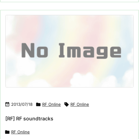

2013/07/18

RF Online

RF Online
[RF] RF soundtracks

RF Online