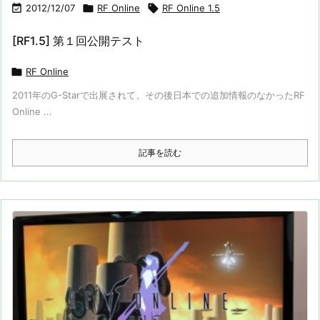

2012/12/07

RF Online

RF Online 1.5
[RF1.5] 第１回公開テスト

RF Online
2011年のG-Starで出展されて、その後日本での追加情報のなかったRF
Online ...
記事を読む