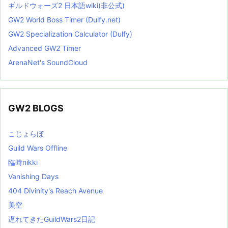
ギルドウォーズ2 日本語wiki(非公式)
GW2 World Boss Timer (Dulfy.net)
GW2 Specialization Calculator (Dulfy)
Advanced GW2 Timer
ArenaNet's SoundCloud
GW2 BLOGS
こじょらぼ
Guild Wars Offline
臨時nikki
Vanishing Days
404 Divinity's Reach Avenue
美空
遅れてきたGuildWars2日記