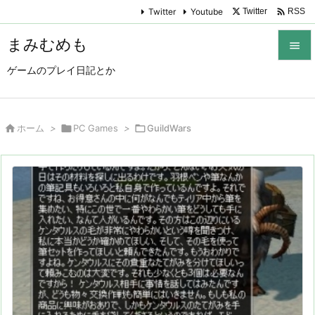

Twitter
Youtube
Twitter
RSS
まみむめも

ゲームのプレイ日記とか

メニュ

サイド

ホーム
>

PC Games
>

GuildWars

前へ

次へ

検索