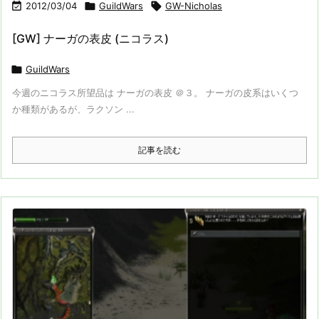

2012/03/04

GuildWars

GW-Nicholas
[GW] ナーガの表皮 (ニコラス)

GuildWars
今週のニコラス所望品は ナーガの表皮 ＠３。 ナーガの皮系はいくつ
か種類があるが、ラクソン ...
記事を読む