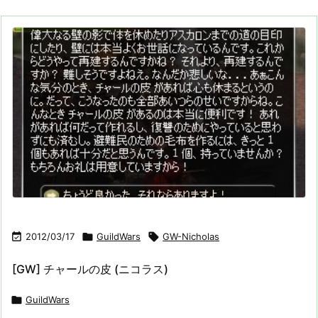

2012/03/17

GuildWars

GW-Nicholas
[GW] チャールの皮 (ニコラス)

GuildWars