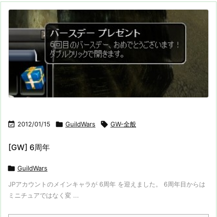

2012/01/15

GuildWars

GW-全般
[GW] 6周年

GuildWars
JPアカウントのメインキャラが 6周年 を迎えました。 6周年目からは
ミニチュアではなく変 ...