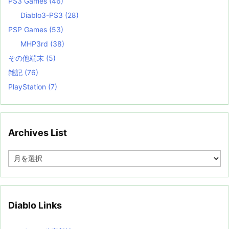
PS3 Games
(46)
Diablo3-PS3
(28)
PSP Games
(53)
MHP3rd
(38)
その他端末
(5)
雑記
(76)
PlayStation
(7)
Archives List
A
r
c
h
i
v
Diablo Links
e
s
L