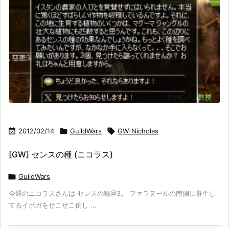

2012/02/14

GuildWars

GW-Nicholas
[GW] センスの種 (ニコラス)

GuildWars
今週のニコラスさんは センスの種@3。 ファラヌールの南側に群生し
てるイボガをせこせこ倒し ...