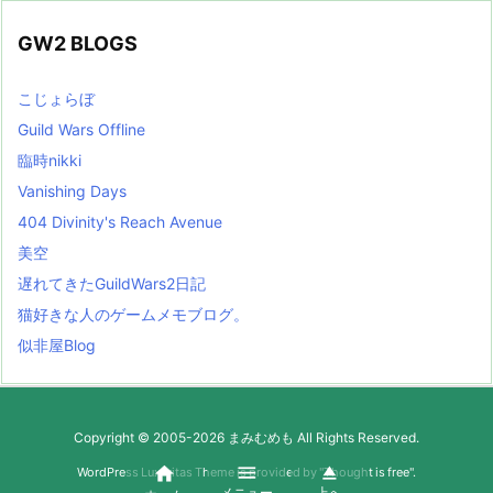
GW2 BLOGS
こじょらぼ
Guild Wars Offline
臨時nikki
Vanishing Days
404 Divinity's Reach Avenue
美空
遅れてきたGuildWars2日記
猫好きな人のゲームメモブログ。
似非屋Blog
Copyright ©
2005
-2026
まみむめも
All Rights Reserved.



WordPress Luxeritas Theme is provided by "
Thought is free
".
メニュー
上へ