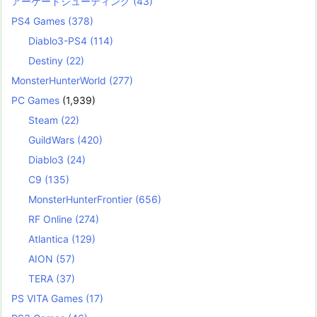
アーケードシューティング
(43)
PS4 Games
(378)
Diablo3-PS4
(114)
Destiny
(22)
MonsterHunterWorld
(277)
PC Games
(1,939)
Steam
(22)
GuildWars
(420)
Diablo3
(24)
C9
(135)
MonsterHunterFrontier
(656)
RF Online
(274)
Atlantica
(129)
AION
(57)
TERA
(37)
PS VITA Games
(17)