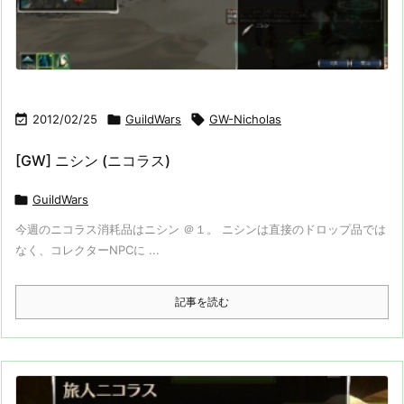

2012/02/25

GuildWars

GW-Nicholas
[GW] ニシン (ニコラス)

GuildWars
今週のニコラス消耗品はニシン ＠１。 ニシンは直接のドロップ品では
なく、コレクターNPCに ...
記事を読む