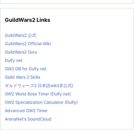
GuildWars2 Links
GuildWars2 公式
GuildWars2 Official Wiki
GuildWars2 Guru
Dulfy net
GW2 DB for Dulfy.net
Gaild Wars 2 Skills
ギルドウォーズ2 日本語wiki(非公式)
GW2 World Boss Timer (Dulfy.net)
GW2 Specialization Calculator (Dulfy)
Advanced GW2 Timer
ArenaNet's SoundCloud