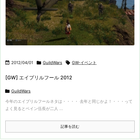

2012/04/01

GuildWars

GW-イベント
[GW] エイプリルフール 2012

GuildWars
今年のエイプリルフールネタは・・・・ 去年と同じかよ！・・・って
よく見るとベイン伍長が二人 ...
記事を読む