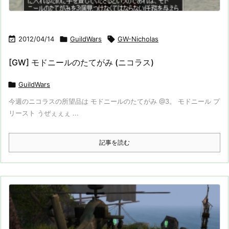

2012/04/14

GuildWars

GW-Nicholas
[GW] モドニールのたてがみ (ニコラス)

GuildWars
今週のニコラスの所望品は モドニールのたてがみ @3。 モドニール プ
リースト うぜぇぇぇ ...
記事を読む