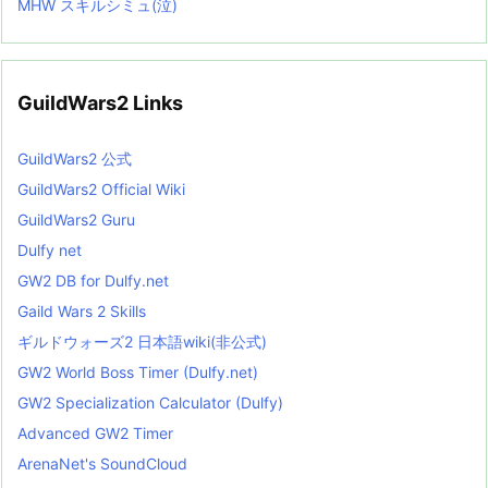
MHW スキルシミュ(泣)
GuildWars2 Links
GuildWars2 公式
GuildWars2 Official Wiki
GuildWars2 Guru
Dulfy net
GW2 DB for Dulfy.net
Gaild Wars 2 Skills
ギルドウォーズ2 日本語wiki(非公式)
GW2 World Boss Timer (Dulfy.net)
GW2 Specialization Calculator (Dulfy)
Advanced GW2 Timer
ArenaNet's SoundCloud