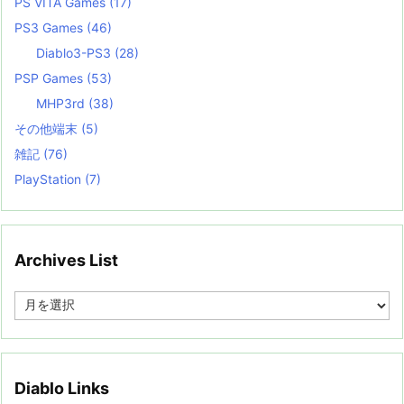
PS VITA Games
(17)
PS3 Games
(46)
Diablo3-PS3
(28)
PSP Games
(53)
MHP3rd
(38)
その他端末
(5)
雑記
(76)
PlayStation
(7)
Archives List
A
r
c
h
i
v
Diablo Links
e