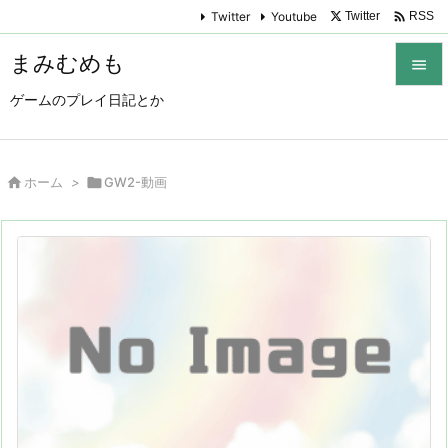

Twitter
Youtube
Twitter
RSS
まみむめも

ゲームのプレイ日記とか

メニュ

サイド

ホーム
>

GW2-動画

前へ

次へ

検索