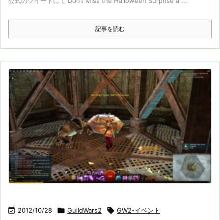
公式のツイートにて Don’t Miss the Halloween Surprise a ...
記事を読む

2012/10/28

GuildWars2

GW2-イベント