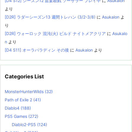
[D4 S12] シーズン12 血宴殺戮 ソーサラー プレイ中
に
Asukalon
より
[D2R] ラダーシーズン13 週間トレハン (3/2-3/8)
に
Asukalon
よ
り
[D2R] ウォーロック 混沌(火) ビルド ナイトメアクリア
に
Asukalo
n
より
[D4 S11] オーラパラディン その後
に
Asukalon
より
Categories List
MonsterHunterWilds
(32)
Path of Exile 2
(41)
Diablo4
(188)
PS5 Games
(272)
Diablo2-PS5
(124)