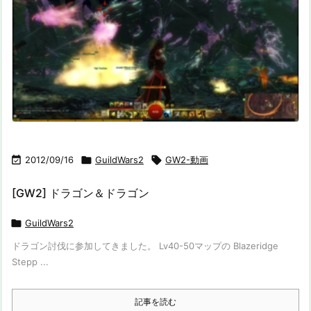

2012/09/16

GuildWars2

GW2-動画
[GW2] ドラゴン＆ドラゴン

GuildWars2
ドラゴン討伐に参加してきました。 Lv40-50マップの Blazeridge
Stepp ...
記事を読む