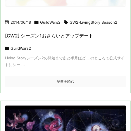

2014/06/18

GuildWars2

GW2-LivingStory Season2
[GW2] シーズン1おさらいとアップデート

GuildWars2
Living Storyシーズン2の開始まであと半月ほど....のところで公式サイ
トにシー ...
記事を読む