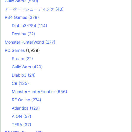
GuildWars2
(560)
アーケードシューティング
(43)
PS4 Games
(378)
Diablo3-PS4
(114)
Destiny
(22)
MonsterHunterWorld
(277)
PC Games
(1,939)
Steam
(22)
GuildWars
(420)
Diablo3
(24)
C9
(135)
MonsterHunterFrontier
(656)
RF Online
(274)
Atlantica
(129)
AION
(57)
TERA
(37)