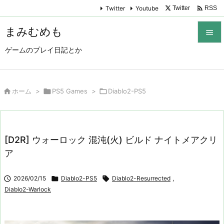

Twitter
Youtube
Twitter
RSS
まみむめも

ゲームのプレイ日記とか

メニュ

サイド

ホーム
>

PS5 Games
>

Diablo2-PS5

前へ

[D2R] ウォーロック 混沌(火) ビルド ナイトメアクリ
次へ
ア

検索

2026/02/15

Diablo2-PS5

Diablo2-Resurrected
,
Diablo2-Warlock