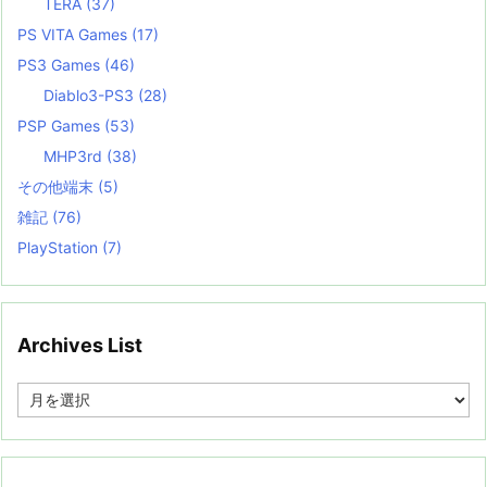
TERA
(37)
PS VITA Games
(17)
PS3 Games
(46)
Diablo3-PS3
(28)
PSP Games
(53)
MHP3rd
(38)
その他端末
(5)
雑記
(76)
PlayStation
(7)
Archives List
A
r
c
h
i
v