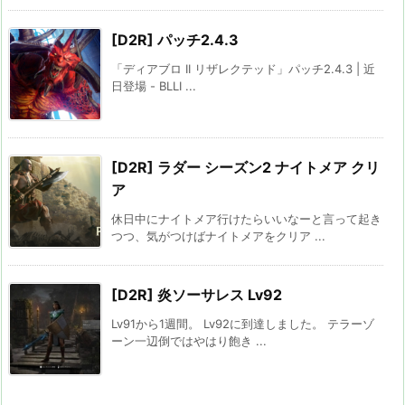
[D2R] パッチ2.4.3
「ディアブロ II リザレクテッド」パッチ2.4.3 | 近
日登場 - BLLI ...
[D2R] ラダー シーズン2 ナイトメア クリ
ア
休日中にナイトメア行けたらいいなーと言って起き
つつ、気がつけばナイトメアをクリア ...
[D2R] 炎ソーサレス Lv92
Lv91から1週間。 Lv92に到達しました。 テラーゾ
ーン一辺倒ではやはり飽き ...