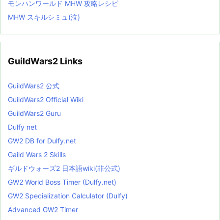
モンハンワールド MHW 攻略レシピ
MHW スキルシミュ(泣)
GuildWars2 Links
GuildWars2 公式
GuildWars2 Official Wiki
GuildWars2 Guru
Dulfy net
GW2 DB for Dulfy.net
Gaild Wars 2 Skills
ギルドウォーズ2 日本語wiki(非公式)
GW2 World Boss Timer (Dulfy.net)
GW2 Specialization Calculator (Dulfy)
Advanced GW2 Timer