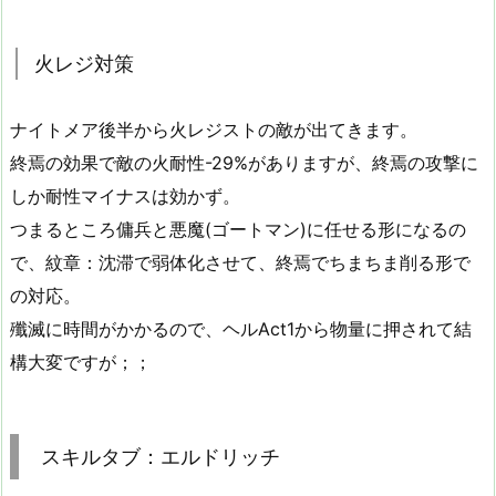
火レジ対策
ナイトメア後半から火レジストの敵が出てきます。
終焉の効果で敵の火耐性-29%がありますが、終焉の攻撃に
しか耐性マイナスは効かず。
つまるところ傭兵と悪魔(ゴートマン)に任せる形になるの
で、紋章：沈滞で弱体化させて、終焉でちまちま削る形で
の対応。
殲滅に時間がかかるので、ヘルAct1から物量に押されて結
構大変ですが；；
スキルタブ：エルドリッチ