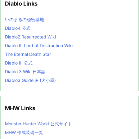
Diablo Links
e
s
L
いのまるの秘密基地
i
s
Diablo4 公式
t
Diablo2 Resurrected Wiki
Diablo II: Lord of Destruction Wiki
The Eternal Death Star
Diablo III 公式
Diablo 3 Wiki 日本語
Diablo3 Guide jP (犬小屋)
MHW Links
Monster Hunter World 公式サイト
MHW 作成装備一覧