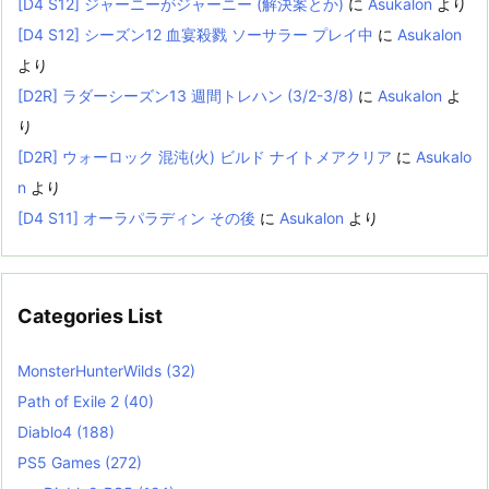
[D4 S12] ジャーニーがジャーニー (解決案とか)
に
Asukalon
より
[D4 S12] シーズン12 血宴殺戮 ソーサラー プレイ中
に
Asukalon
より
[D2R] ラダーシーズン13 週間トレハン (3/2-3/8)
に
Asukalon
よ
り
[D2R] ウォーロック 混沌(火) ビルド ナイトメアクリア
に
Asukalo
n
より
[D4 S11] オーラパラディン その後
に
Asukalon
より
Categories List
MonsterHunterWilds
(32)
Path of Exile 2
(40)
Diablo4
(188)
PS5 Games
(272)