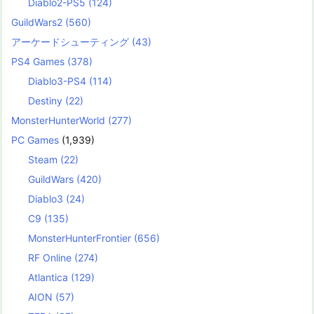
Diablo2-PS5
(124)
GuildWars2
(560)
アーケードシューティング
(43)
PS4 Games
(378)
Diablo3-PS4
(114)
Destiny
(22)
MonsterHunterWorld
(277)
PC Games
(1,939)
Steam
(22)
GuildWars
(420)
Diablo3
(24)
C9
(135)
MonsterHunterFrontier
(656)
RF Online
(274)
Atlantica
(129)
AION
(57)