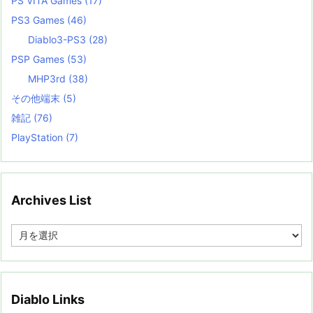
PS VITA Games
(17)
PS3 Games
(46)
Diablo3-PS3
(28)
PSP Games
(53)
MHP3rd
(38)
その他端末
(5)
雑記
(76)
PlayStation
(7)
Archives List
A
r
c
h
i
v
Diablo Links
e