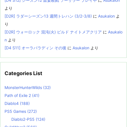
[D4 S12] シーズン12 血宴殺戮 ソーサラー プレイ中
に
Asukalon
より
[D2R] ラダーシーズン13 週間トレハン (3/2-3/8)
に
Asukalon
よ
り
[D2R] ウォーロック 混沌(火) ビルド ナイトメアクリア
に
Asukalo
n
より
[D4 S11] オーラパラディン その後
に
Asukalon
より
Categories List
MonsterHunterWilds
(32)
Path of Exile 2
(41)
Diablo4
(188)
PS5 Games
(272)
Diablo2-PS5
(124)