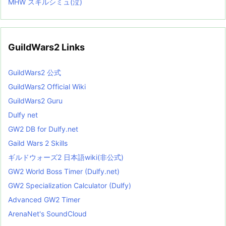
MHW スキルシミュ(泣)
GuildWars2 Links
GuildWars2 公式
GuildWars2 Official Wiki
GuildWars2 Guru
Dulfy net
GW2 DB for Dulfy.net
Gaild Wars 2 Skills
ギルドウォーズ2 日本語wiki(非公式)
GW2 World Boss Timer (Dulfy.net)
GW2 Specialization Calculator (Dulfy)
Advanced GW2 Timer
ArenaNet's SoundCloud