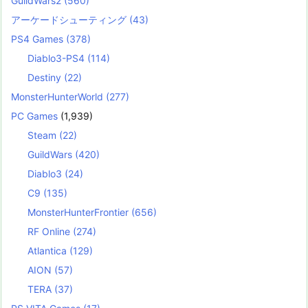
GuildWars2
(560)
アーケードシューティング
(43)
PS4 Games
(378)
Diablo3-PS4
(114)
Destiny
(22)
MonsterHunterWorld
(277)
PC Games
(1,939)
Steam
(22)
GuildWars
(420)
Diablo3
(24)
C9
(135)
MonsterHunterFrontier
(656)
RF Online
(274)
Atlantica
(129)
AION
(57)
TERA
(37)