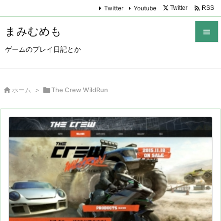

Twitter
Youtube
Twitter
RSS
まみむめも

ゲームのプレイ日記とか

メニュ

サイド

ホーム
>

The Crew WildRun

前へ

次へ

検索