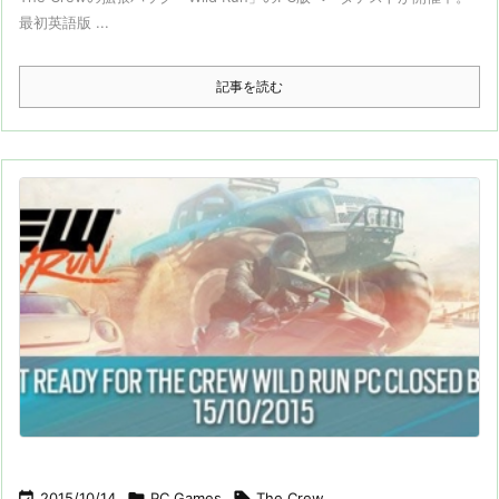
最初英語版 ...
記事を読む

2015/10/14

PC Games

The Crew