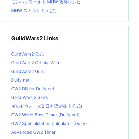
モンハンワールド MHW 攻略レシピ
MHW スキルシミュ(泣)
GuildWars2 Links
GuildWars2 公式
GuildWars2 Official Wiki
GuildWars2 Guru
Dulfy net
GW2 DB for Dulfy.net
Gaild Wars 2 Skills
ギルドウォーズ2 日本語wiki(非公式)
GW2 World Boss Timer (Dulfy.net)
GW2 Specialization Calculator (Dulfy)
Advanced GW2 Timer