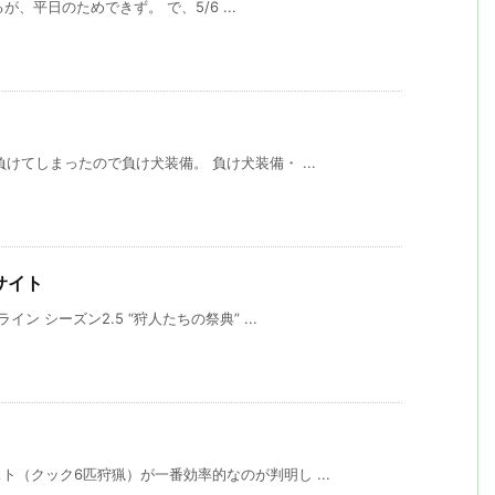
が、平日のためできず。 で、5/6 ...
けてしまったので負け犬装備。 負け犬装備・ ...
ーサイト
ン シーズン2.5 “狩人たちの祭典” ...
（クック6匹狩猟）が一番効率的なのが判明し ...