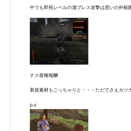
中でも即死レベルの溜ブレス攻撃は思いの外範
ナス亜種報酬
新規素材もごっちゃりと・・・ただでさえカツ
p.s