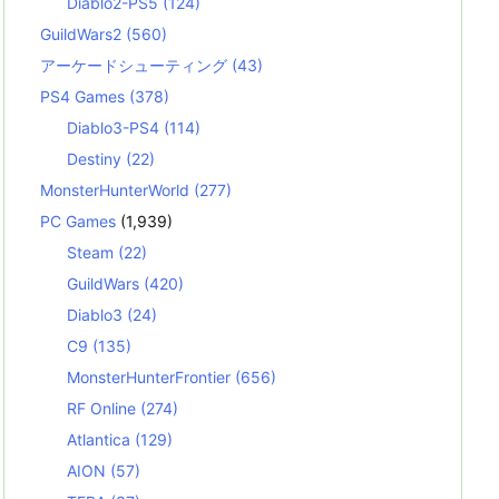
Diablo2-PS5
(124)
GuildWars2
(560)
アーケードシューティング
(43)
PS4 Games
(378)
Diablo3-PS4
(114)
Destiny
(22)
MonsterHunterWorld
(277)
PC Games
(1,939)
Steam
(22)
GuildWars
(420)
Diablo3
(24)
C9
(135)
MonsterHunterFrontier
(656)
RF Online
(274)
Atlantica
(129)
AION
(57)