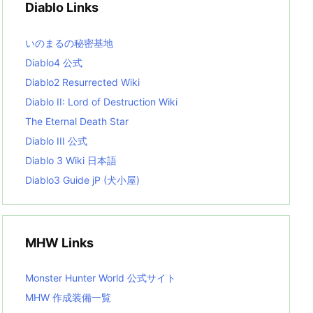
Diablo Links
e
s
L
いのまるの秘密基地
i
s
Diablo4 公式
t
Diablo2 Resurrected Wiki
Diablo II: Lord of Destruction Wiki
The Eternal Death Star
Diablo III 公式
Diablo 3 Wiki 日本語
Diablo3 Guide jP (犬小屋)
MHW Links
Monster Hunter World 公式サイト
MHW 作成装備一覧