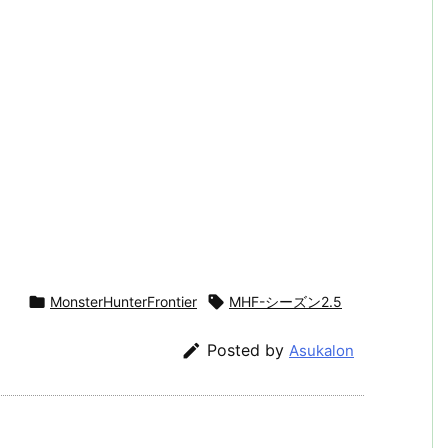

MonsterHunterFrontier

MHF-シーズン2.5

Posted by
Asukalon