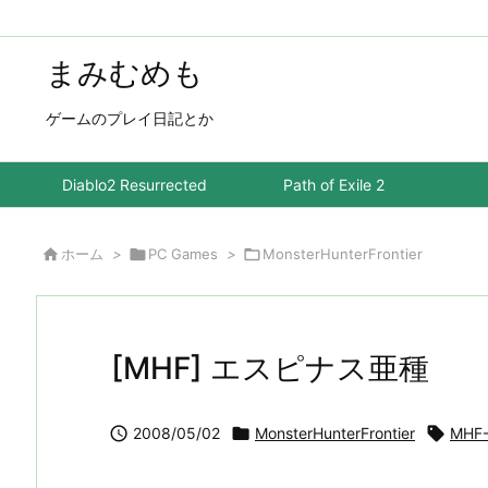
まみむめも
ゲームのプレイ日記とか
Diablo2 Resurrected
Path of Exile 2

ホーム
>

PC Games
>

MonsterHunterFrontier
[MHF] エスピナス亜種

2008/05/02

MonsterHunterFrontier

MHF