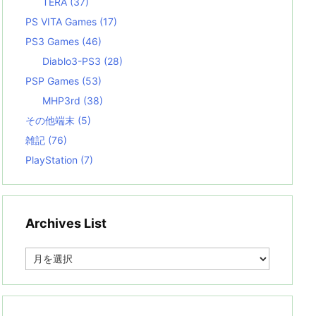
TERA
(37)
PS VITA Games
(17)
PS3 Games
(46)
Diablo3-PS3
(28)
PSP Games
(53)
MHP3rd
(38)
その他端末
(5)
雑記
(76)
PlayStation
(7)
Archives List
A
r
c
h
i
v