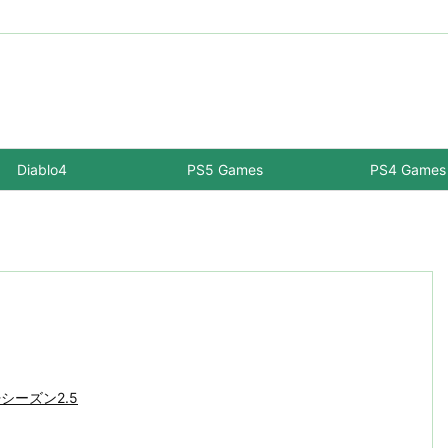
Diablo4
PS5 Games
PS4 Games
-シーズン2.5