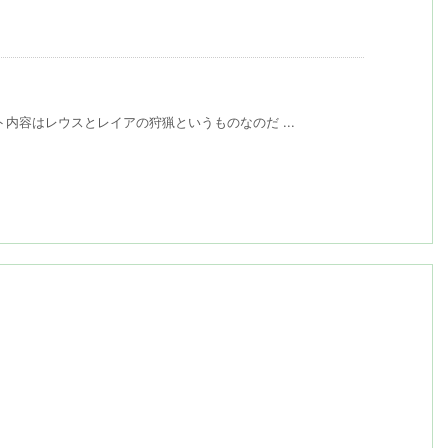
内容はレウスとレイアの狩猟というものなのだ ...