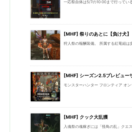
一応祭自体は5/7の10:00まで行っている
[MHF] 祭りのあとに【負け犬】
狩人祭の報酬装備。 所属する紅竜組は負
[MHF] シーズン2.5プレビュ
モンスターハンター フロンティア オンライ
[MHF] クック大乱獲
入魂祭の魂稼ぎには「怪鳥の乱」クエスト