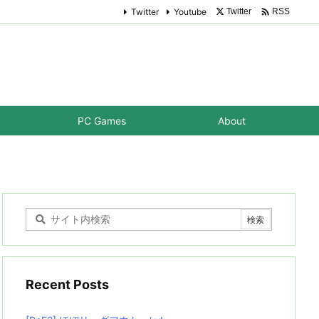

Twitter
Youtube
Twitter
RSS
PC Games
About
Recent Posts