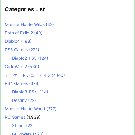
Categories List
MonsterHunterWilds
(32)
Path of Exile 2
(40)
Diablo4
(188)
PS5 Games
(272)
Diablo2-PS5
(124)
GuildWars2
(560)
アーケードシューティング
(43)
PS4 Games
(378)
Diablo3-PS4
(114)
Destiny
(22)
MonsterHunterWorld
(277)
PC Games
(1,939)
Steam
(22)
GuildWars
(420)