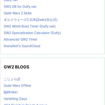
GW2 DB for Dulfy.net
Gaild Wars 2 Skills
ギルドウォーズ2 日本語wiki(非公式)
GW2 World Boss Timer (Dulfy.net)
GW2 Specialization Calculator (Dulfy)
Advanced GW2 Timer
ArenaNet's SoundCloud
GW2 BLOGS
こじょらぼ
Guild Wars Offline
臨時nikki
Vanishing Days