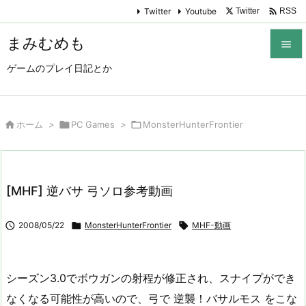

Twitter
Youtube
Twitter
RSS
まみむめも

ゲームのプレイ日記とか

メニュ

サイド

ホーム
>

PC Games
>

MonsterHunterFrontier

前へ

[MHF] 逆バサ 弓ソロ参考動画
次へ


2008/05/22

MonsterHunterFrontier

MHF-動画
検索
シーズン3.0でボウガンの射程が修正され、スナイプができ
なくなる可能性が高いので、弓で 逆襲！バサルモス をこな