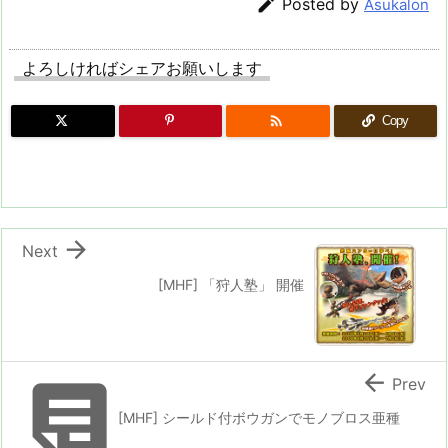

Posted by
Asukalon
よろしければシェアお願いします

Copy

Next
[MHF] 「狩人塾」 開催


Prev
[MHF] シールド付ボウガンでモノブロス亜種