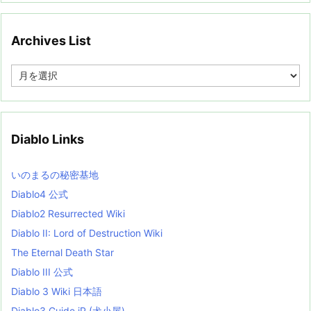
Archives List
A
r
c
h
i
v
Diablo Links
e
s
L
いのまるの秘密基地
i
s
Diablo4 公式
t
Diablo2 Resurrected Wiki
Diablo II: Lord of Destruction Wiki
The Eternal Death Star
Diablo III 公式
Diablo 3 Wiki 日本語
Diablo3 Guide jP (犬小屋)