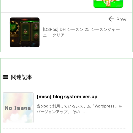

Prev
[D3Ros] DH シーズン 25 シーズンジャー
ニー クリア

関連記事
[misc] blog system ver.up
当blogで利用しているシステム「Wordpress」を
バージョンアップ。 その ...