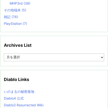
MHP3rd
(38)
その他端末
(5)
雑記
(76)
PlayStation
(7)
Archives List
A
r
c
h
i
v
Diablo Links
e
s
L
いのまるの秘密基地
i
s
Diablo4 公式
t
Diablo2 Resurrected Wiki