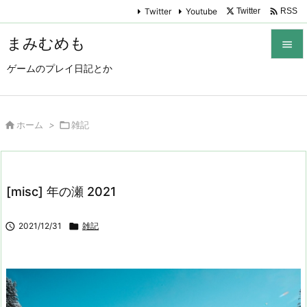

Twitter
Youtube
Twitter
RSS
まみむめも

ゲームのプレイ日記とか

メニュ

サイド

ホーム
>

雑記

前へ

[misc] 年の瀬 2021
次へ


2021/12/31

雑記
検索