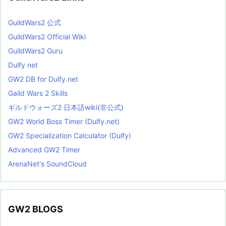
GuildWars2 公式
GuildWars2 Official Wiki
GuildWars2 Guru
Dulfy net
GW2 DB for Dulfy.net
Gaild Wars 2 Skills
ギルドウォーズ2 日本語wiki(非公式)
GW2 World Boss Timer (Dulfy.net)
GW2 Specialization Calculator (Dulfy)
Advanced GW2 Timer
ArenaNet's SoundCloud
GW2 BLOGS