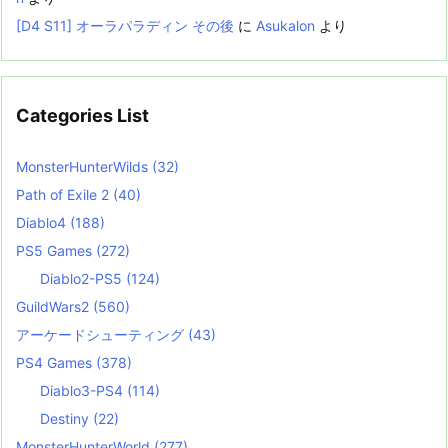
[D4 S11] オーラパラディン その後
に
Asukalon
より
Categories List
MonsterHunterWilds
(32)
Path of Exile 2
(40)
Diablo4
(188)
PS5 Games
(272)
Diablo2-PS5
(124)
GuildWars2
(560)
アーケードシューティング
(43)
PS4 Games
(378)
Diablo3-PS4
(114)
Destiny
(22)
MonsterHunterWorld
(277)