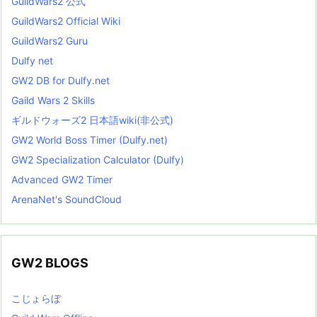
GuildWars2 公式
GuildWars2 Official Wiki
GuildWars2 Guru
Dulfy net
GW2 DB for Dulfy.net
Gaild Wars 2 Skills
ギルドウォーズ2 日本語wiki(非公式)
GW2 World Boss Timer (Dulfy.net)
GW2 Specialization Calculator (Dulfy)
Advanced GW2 Timer
ArenaNet's SoundCloud
GW2 BLOGS
こじょらぼ