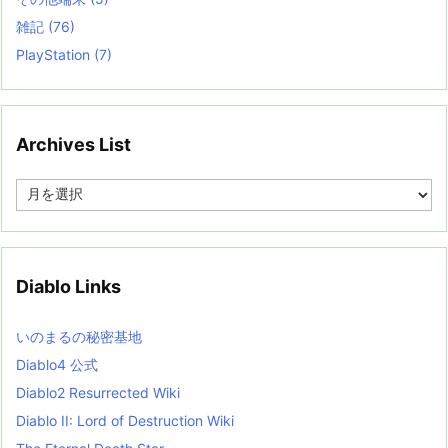
雑記
(76)
PlayStation
(7)
Archives List
A
r
c
h
i
v
Diablo Links
e
s
L
いのまるの秘密基地
i
s
Diablo4 公式
t
Diablo2 Resurrected Wiki
Diablo II: Lord of Destruction Wiki