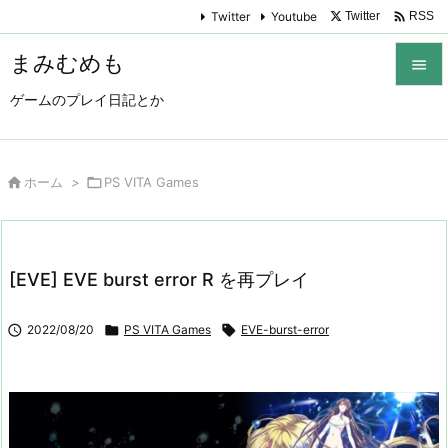

Twitter
Youtube
Twitter
RSS
まみむめも

ゲームのプレイ日記とか

メニュ

サイド

ホーム
>

PS VITA Games

前へ

[EVE] EVE burst error R を再プレイ
次へ


2022/08/20

PS VITA Games

EVE-burst-error
検索