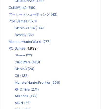
Diablo2-PS5
(124)
GuildWars2
(560)
アーケードシューティング
(43)
PS4 Games
(378)
Diablo3-PS4
(114)
Destiny
(22)
MonsterHunterWorld
(277)
PC Games
(1,939)
Steam
(22)
GuildWars
(420)
Diablo3
(24)
C9
(135)
MonsterHunterFrontier
(656)
RF Online
(274)
Atlantica
(129)
AION
(57)