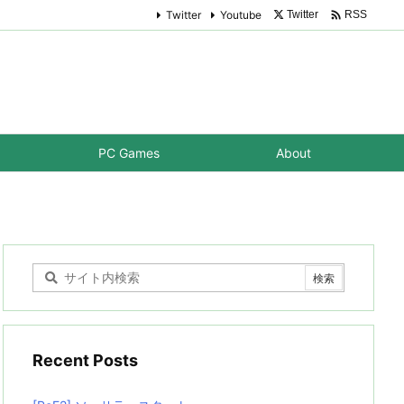

Twitter
Youtube
Twitter
RSS
PC Games
About
Recent Posts