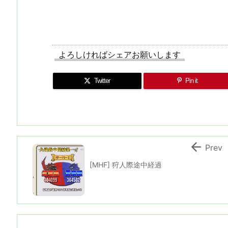
よろしければシェアお願いします
Twitter
Pin it

Prev
[MHF] 狩人際途中経過