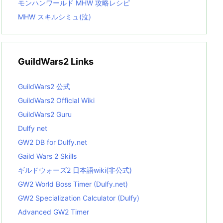
モンハンワールド MHW 攻略レシピ
MHW スキルシミュ(泣)
GuildWars2 Links
GuildWars2 公式
GuildWars2 Official Wiki
GuildWars2 Guru
Dulfy net
GW2 DB for Dulfy.net
Gaild Wars 2 Skills
ギルドウォーズ2 日本語wiki(非公式)
GW2 World Boss Timer (Dulfy.net)
GW2 Specialization Calculator (Dulfy)
Advanced GW2 Timer