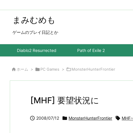
まみむめも
ゲームのプレイ日記とか
Diablo2 Resurrected
Path of Exile 2

ホーム
>

PC Games
>

MonsterHunterFrontier
[MHF] 要望状況に

2008/07/12

MonsterHunterFrontier

MHF