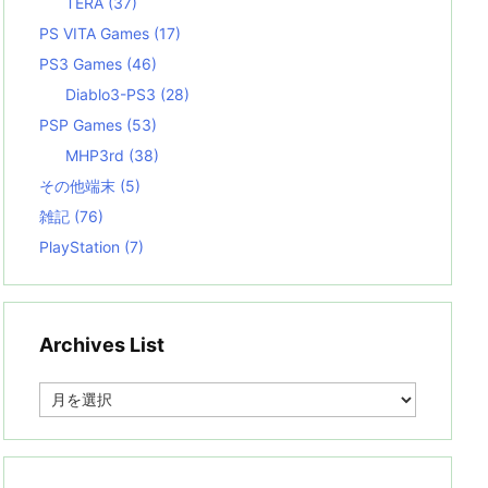
TERA
(37)
PS VITA Games
(17)
PS3 Games
(46)
Diablo3-PS3
(28)
PSP Games
(53)
MHP3rd
(38)
その他端末
(5)
雑記
(76)
PlayStation
(7)
Archives List
A
r
c
h
i
v