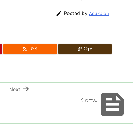

Posted by
Asukalon

RSS
Copy

Next

うわーん