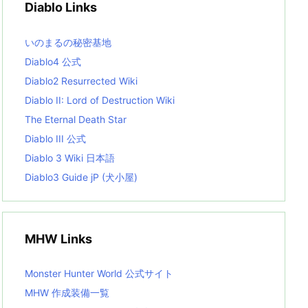
Diablo Links
e
s
L
いのまるの秘密基地
i
s
Diablo4 公式
t
Diablo2 Resurrected Wiki
Diablo II: Lord of Destruction Wiki
The Eternal Death Star
Diablo III 公式
Diablo 3 Wiki 日本語
Diablo3 Guide jP (犬小屋)
MHW Links
Monster Hunter World 公式サイト
MHW 作成装備一覧