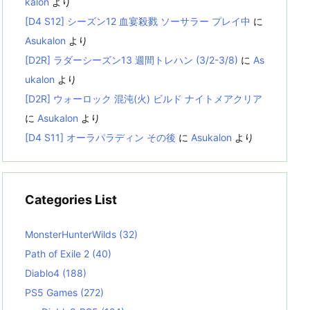
kalon
より
[D4 S12] シーズン12 血宴殺戮 ソーサラー プレイ中
に
Asukalon
より
[D2R] ラダーシーズン13 週間トレハン (3/2-3/8)
に
As
ukalon
より
[D2R] ウォーロック 混沌(火) ビルド ナイトメアクリア
に
Asukalon
より
[D4 S11] オーラパラディン その後
に
Asukalon
より
Categories List
MonsterHunterWilds
(32)
Path of Exile 2
(40)
Diablo4
(188)
PS5 Games
(272)