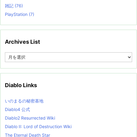
雑記
(76)
PlayStation
(7)
Archives List
A
r
c
h
i
v
Diablo Links
e
s
L
いのまるの秘密基地
i
s
Diablo4 公式
t
Diablo2 Resurrected Wiki
Diablo II: Lord of Destruction Wiki
The Eternal Death Star