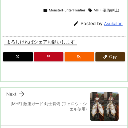

MonsterHunterFrontier

MHF-装備(剣士)

Posted by
Asukalon
よろしければシェアお願いします

Copy

Next
[MHF] 激運ガード 剣士装備 (フェロウ・シ
エル使用)