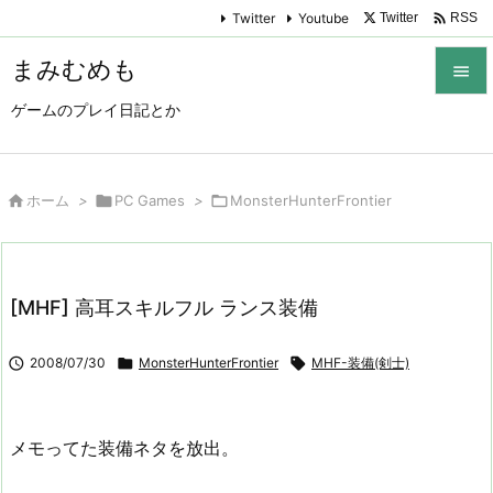

Twitter
Youtube
Twitter
RSS
まみむめも

ゲームのプレイ日記とか

メニュ

サイド

ホーム
>

PC Games
>

MonsterHunterFrontier

前へ

[MHF] 高耳スキルフル ランス装備
次へ


2008/07/30

MonsterHunterFrontier

MHF-装備(剣士)
検索
メモってた装備ネタを放出。