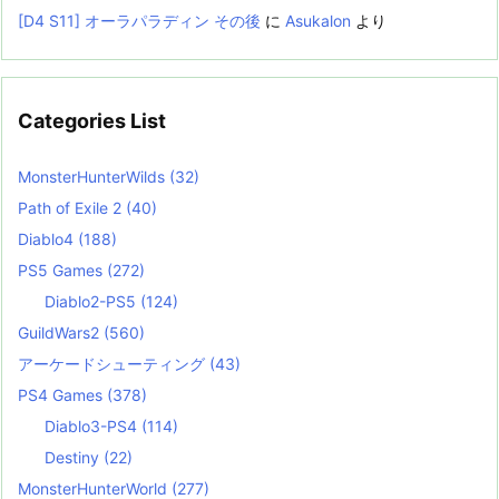
[D4 S11] オーラパラディン その後
に
Asukalon
より
Categories List
MonsterHunterWilds
(32)
Path of Exile 2
(40)
Diablo4
(188)
PS5 Games
(272)
Diablo2-PS5
(124)
GuildWars2
(560)
アーケードシューティング
(43)
PS4 Games
(378)
Diablo3-PS4
(114)
Destiny
(22)
MonsterHunterWorld
(277)