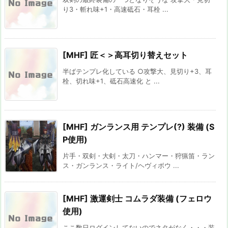
り3・斬れ味+1・高速砥石・耳栓 ...
[MHF] 匠＜＞高耳切り替えセット
半ばテンプレ化している ○攻撃大、見切り+3、耳
栓、切れ味+1、砥石高速化 と ...
[MHF] ガンランス用 テンプレ(?) 装備 (S
P使用)
片手・双剣・大剣・太刀・ハンマー・狩猟笛・ラン
ス・ガンランス・ライト/ヘヴィボウ ...
[MHF] 激運剣士 コムラダ装備 (フェロウ
使用)
ここ数日ログインしてないのでネタがなく・・・装