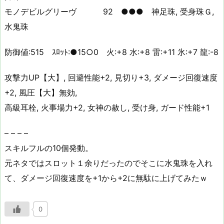
モノデビルグリーヴ 92 ●●● 神足珠, 受身珠Ｇ,
水鬼珠
防御値:515 ｽﾛｯﾄ:●15○0 火:+8 水:+8 雷:+11 氷:+7 龍:-8
攻撃力UP【大】, 回避性能+2, 見切り+3, ダメージ回復速度
+2, 風圧【大】無効,
高級耳栓, 火事場力+2, 女神の赦し, 受け身, ガード性能+1
– – – –
スキルフルの10個発動。
元ネタではスロット１余りだったのでそこに水鬼珠を入れ
て、ダメージ回復速度を+1から+2に無駄に上げてみたｗ
0