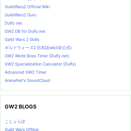
GuildWars2 Official Wiki
GuildWars2 Guru
Dulfy net
GW2 DB for Dulfy.net
Gaild Wars 2 Skills
ギルドウォーズ2 日本語wiki(非公式)
GW2 World Boss Timer (Dulfy.net)
GW2 Specialization Calculator (Dulfy)
Advanced GW2 Timer
ArenaNet's SoundCloud
GW2 BLOGS
こじょらぼ
Guild Wars Offline