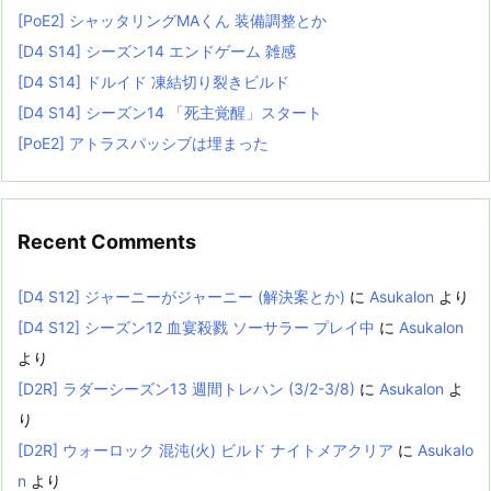
[PoE2] シャッタリングMAくん 装備調整とか
[D4 S14] シーズン14 エンドゲーム 雑感
[D4 S14] ドルイド 凍結切り裂きビルド
[D4 S14] シーズン14 「死主覚醒」スタート
[PoE2] アトラスパッシブは埋まった
Recent Comments
[D4 S12] ジャーニーがジャーニー (解決案とか)
に
Asukalon
より
[D4 S12] シーズン12 血宴殺戮 ソーサラー プレイ中
に
Asukalon
より
[D2R] ラダーシーズン13 週間トレハン (3/2-3/8)
に
Asukalon
よ
り
[D2R] ウォーロック 混沌(火) ビルド ナイトメアクリア
に
Asukalo
n
より