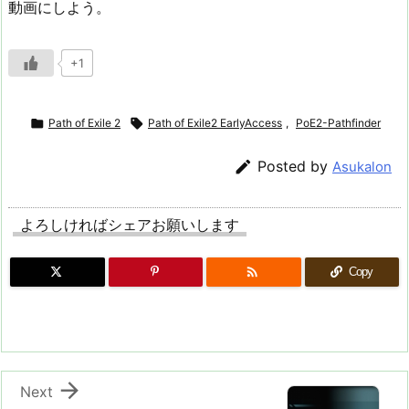
動画にしよう。
+1

Path of Exile 2

Path of Exile2 EarlyAccess
,
PoE2-Pathfinder

Posted by
Asukalon
よろしければシェアお願いします

Copy

Next