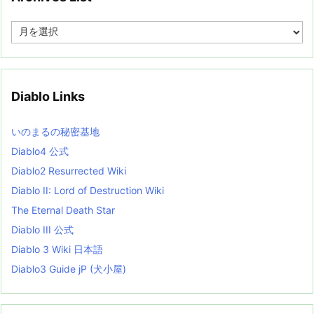
A
r
c
h
i
v
Diablo Links
e
s
L
いのまるの秘密基地
i
s
Diablo4 公式
t
Diablo2 Resurrected Wiki
Diablo II: Lord of Destruction Wiki
The Eternal Death Star
Diablo III 公式
Diablo 3 Wiki 日本語
Diablo3 Guide jP (犬小屋)