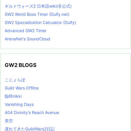
ギルドウォーズ2 日本語wiki(非公式)
GW2 World Boss Timer (Dulfy.net)
GW2 Specialization Calculator (Dulfy)
Advanced GW2 Timer
ArenaNet's SoundCloud
GW2 BLOGS
こじょらぼ
Guild Wars Offline
臨時nikki
Vanishing Days
404 Divinity's Reach Avenue
美空
遅れてきたGuildWars2日記