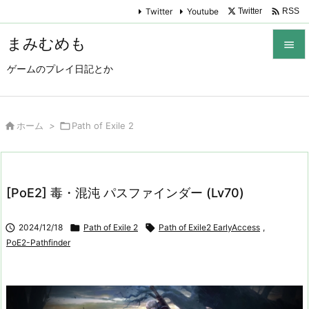

Twitter
Youtube
Twitter
RSS
まみむめも

ゲームのプレイ日記とか

メニュ

サイド

ホーム
>

Path of Exile 2

前へ

[PoE2] 毒・混沌 パスファインダー (Lv70)
次へ


2024/12/18

Path of Exile 2

Path of Exile2 EarlyAccess
,
検索
PoE2-Pathfinder