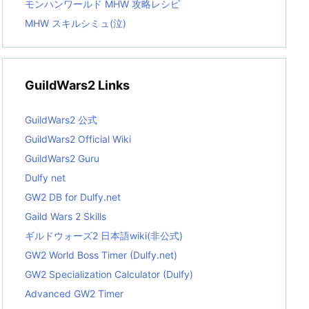
モンハンワールド MHW 攻略レシピ
MHW スキルシミュ(泣)
GuildWars2 Links
GuildWars2 公式
GuildWars2 Official Wiki
GuildWars2 Guru
Dulfy net
GW2 DB for Dulfy.net
Gaild Wars 2 Skills
ギルドウォーズ2 日本語wiki(非公式)
GW2 World Boss Timer (Dulfy.net)
GW2 Specialization Calculator (Dulfy)
Advanced GW2 Timer