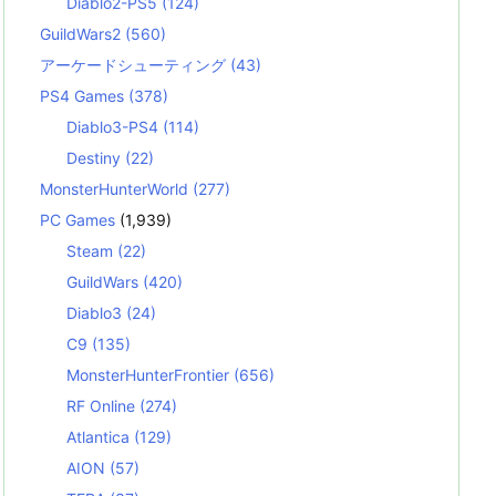
Diablo2-PS5
(124)
GuildWars2
(560)
アーケードシューティング
(43)
PS4 Games
(378)
Diablo3-PS4
(114)
Destiny
(22)
MonsterHunterWorld
(277)
PC Games
(1,939)
Steam
(22)
GuildWars
(420)
Diablo3
(24)
C9
(135)
MonsterHunterFrontier
(656)
RF Online
(274)
Atlantica
(129)
AION
(57)