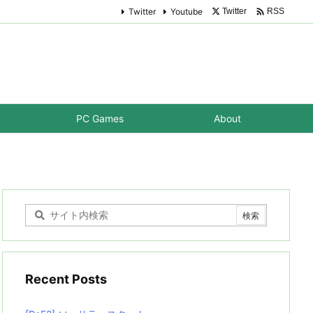

Twitter
Youtube
Twitter
RSS
PC Games
About
Recent Posts