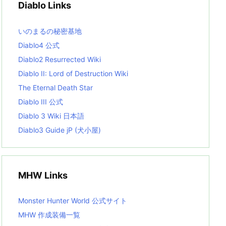
Diablo Links
e
s
L
いのまるの秘密基地
i
s
Diablo4 公式
t
Diablo2 Resurrected Wiki
Diablo II: Lord of Destruction Wiki
The Eternal Death Star
Diablo III 公式
Diablo 3 Wiki 日本語
Diablo3 Guide jP (犬小屋)
MHW Links
Monster Hunter World 公式サイト
MHW 作成装備一覧