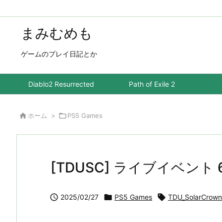
まみむめも
ゲームのプレイ日記とか
Diablo2 Resurrected
Path of Exile 2

ホーム
>

PS5 Games
[TDUSC] ライブイベント

2025/02/27

PS5 Games

TDU_SolarCrown