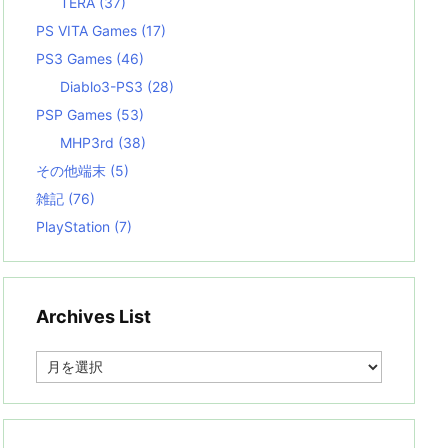
TERA
(37)
PS VITA Games
(17)
PS3 Games
(46)
Diablo3-PS3
(28)
PSP Games
(53)
MHP3rd
(38)
その他端末
(5)
雑記
(76)
PlayStation
(7)
Archives List
A
r
c
h
i
v