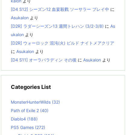
kalon
より
[D4 S12] シーズン12 血宴殺戮 ソーサラー プレイ中
に
Asukalon
より
[D2R] ラダーシーズン13 週間トレハン (3/2-3/8)
に
As
ukalon
より
[D2R] ウォーロック 混沌(火) ビルド ナイトメアクリア
に
Asukalon
より
[D4 S11] オーラパラディン その後
に
Asukalon
より
Categories List
MonsterHunterWilds
(32)
Path of Exile 2
(40)
Diablo4
(188)
PS5 Games
(272)