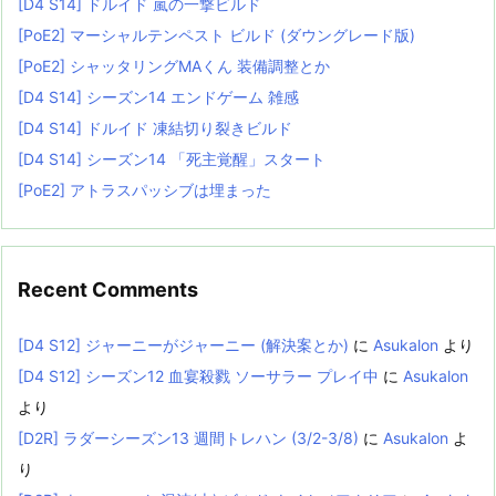
[D4 S14] ドルイド 嵐の一撃ビルド
[PoE2] マーシャルテンペスト ビルド (ダウングレード版)
[PoE2] シャッタリングMAくん 装備調整とか
[D4 S14] シーズン14 エンドゲーム 雑感
[D4 S14] ドルイド 凍結切り裂きビルド
[D4 S14] シーズン14 「死主覚醒」スタート
[PoE2] アトラスパッシブは埋まった
Recent Comments
[D4 S12] ジャーニーがジャーニー (解決案とか)
に
Asukalon
より
[D4 S12] シーズン12 血宴殺戮 ソーサラー プレイ中
に
Asukalon
より
[D2R] ラダーシーズン13 週間トレハン (3/2-3/8)
に
Asukalon
よ
り