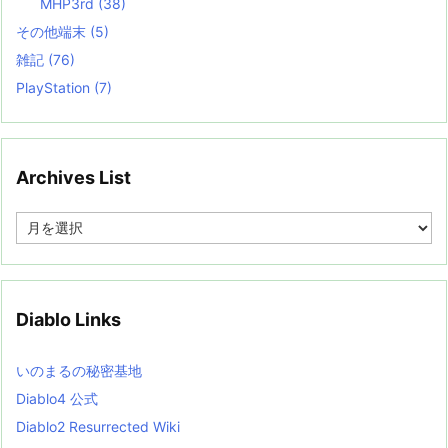
MHP3rd
(38)
その他端末
(5)
雑記
(76)
PlayStation
(7)
Archives List
A
r
c
h
i
v
Diablo Links
e
s
L
いのまるの秘密基地
i
s
Diablo4 公式
t
Diablo2 Resurrected Wiki