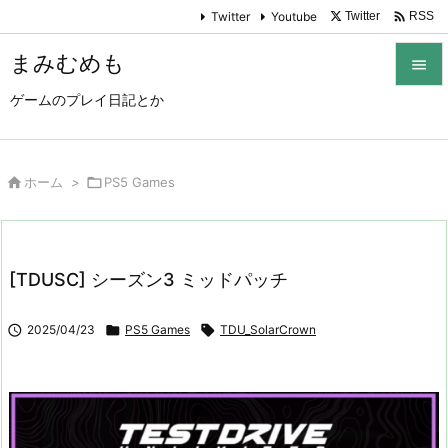

Twitter
Youtube
Twitter
RSS
まみむめも

ゲームのプレイ日記とか

メニュ

サイド

ホーム
>

PS5 Games

前へ

[TDUSC] シーズン3 ミッドパッチ
次へ


2025/04/23

PS5 Games

TDU_SolarCrown
検索