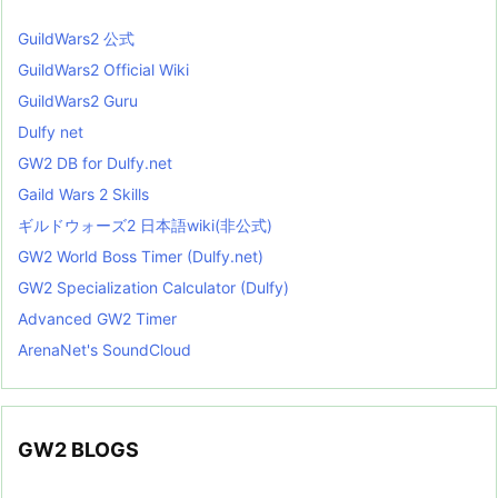
GuildWars2 公式
GuildWars2 Official Wiki
GuildWars2 Guru
Dulfy net
GW2 DB for Dulfy.net
Gaild Wars 2 Skills
ギルドウォーズ2 日本語wiki(非公式)
GW2 World Boss Timer (Dulfy.net)
GW2 Specialization Calculator (Dulfy)
Advanced GW2 Timer
ArenaNet's SoundCloud
GW2 BLOGS