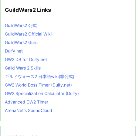
GuildWars2 Links
GuildWars2 公式
GuildWars2 Official Wiki
GuildWars2 Guru
Dulfy net
GW2 DB for Dulfy.net
Gaild Wars 2 Skills
ギルドウォーズ2 日本語wiki(非公式)
GW2 World Boss Timer (Dulfy.net)
GW2 Specialization Calculator (Dulfy)
Advanced GW2 Timer
ArenaNet's SoundCloud