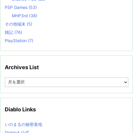
PSP Games
(53)
MHP3rd
(38)
その他端末
(5)
雑記
(76)
PlayStation
(7)
Archives List
A
r
c
h
i
v
Diablo Links
e
s
L
いのまるの秘密基地
i
s
Diablo4 公式