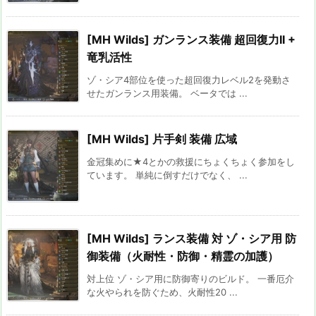
[MH Wilds] ガンランス装備 超回復力II +
竜乳活性
ゾ・シア4部位を使った超回復力レベル2を発動さ
せたガンランス用装備。 ベータでは ...
[MH Wilds] 片手剣 装備 広域
金冠集めに★4とかの救援にちょくちょく参加をし
ています。 単純に倒すだけでなく、 ...
[MH Wilds] ランス装備 対 ゾ・シア用 防
御装備（火耐性・防御・精霊の加護）
対上位 ゾ・シア用に防御寄りのビルド。 一番厄介
な火やられを防ぐため、火耐性20 ...