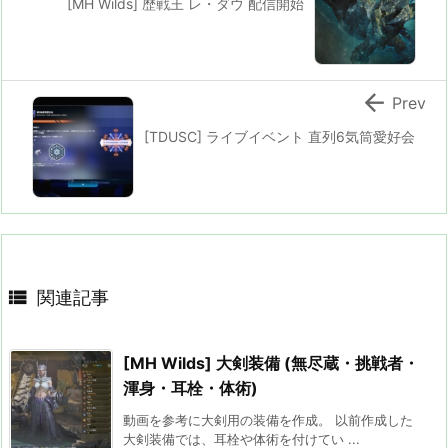
[MH Wilds] 歴戦王 レ・ダウ 配信開始

Prev
[TDUSC] ライブイベント 直列6気筒愛好会

関連記事
[MH Wilds] 大剣装備 (無尽蔵・挑戦者・
渾身・耳栓・体術)
動画を参考に大剣用の装備を作成。 以前作成した
大剣装備では、耳栓や体術を付けてい ...