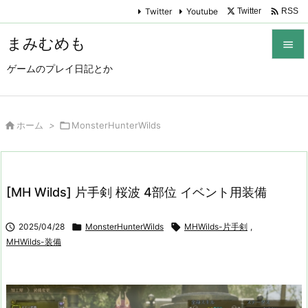

Twitter
Youtube
Twitter
RSS
まみむめも

ゲームのプレイ日記とか

メニュ

サイド

ホーム
>

MonsterHunterWilds

前へ

[MH Wilds] 片手剣 桜波 4部位 イベント用装備
次へ


2025/04/28

MonsterHunterWilds

MHWilds-片手剣
,
検索
MHWilds-装備