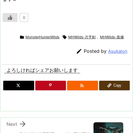
0

MonsterHunterWilds

MHWilds-片手剣
,
MHWilds-装備

Posted by
Asukalon
よろしければシェアお願いします

Copy

Next