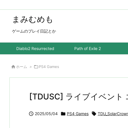
まみむめも
ゲームのプレイ日記とか
Diablo2 Resurrected
Path of Exile 2

ホーム
>

PS4 Games
[TDUSC] ライブイベン

2025/05/04

PS4 Games

TDU_SolarCrow