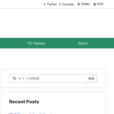

Twitter
Youtube
Twitter
RSS
PC Games
About
Recent Posts