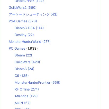
Diablo2-PS5
(124)
GuildWars2
(560)
アーケードシューティング
(43)
PS4 Games
(378)
Diablo3-PS4
(114)
Destiny
(22)
MonsterHunterWorld
(277)
PC Games
(1,939)
Steam
(22)
GuildWars
(420)
Diablo3
(24)
C9
(135)
MonsterHunterFrontier
(656)
RF Online
(274)
Atlantica
(129)
AION
(57)