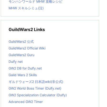
モンハンワールド MHW 攻略レシピ
MHW スキルシミュ(泣)
GuildWars2 Links
GuildWars2 公式
GuildWars2 Official Wiki
GuildWars2 Guru
Dulfy net
GW2 DB for Dulfy.net
Gaild Wars 2 Skills
ギルドウォーズ2 日本語wiki(非公式)
GW2 World Boss Timer (Dulfy.net)
GW2 Specialization Calculator (Dulfy)
Advanced GW2 Timer