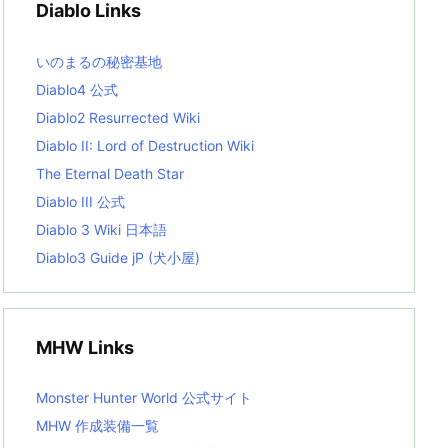
Diablo Links
e
s
L
いのまるの秘密基地
i
s
Diablo4 公式
t
Diablo2 Resurrected Wiki
Diablo II: Lord of Destruction Wiki
The Eternal Death Star
Diablo III 公式
Diablo 3 Wiki 日本語
Diablo3 Guide jP (犬小屋)
MHW Links
Monster Hunter World 公式サイト
MHW 作成装備一覧