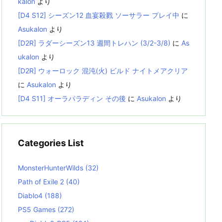
kalon
より
[D4 S12] シーズン12 血宴殺戮 ソーサラー プレイ中
に
Asukalon
より
[D2R] ラダーシーズン13 週間トレハン (3/2-3/8)
に
As
ukalon
より
[D2R] ウォーロック 混沌(火) ビルド ナイトメアクリア
に
Asukalon
より
[D4 S11] オーラパラディン その後
に
Asukalon
より
Categories List
MonsterHunterWilds
(32)
Path of Exile 2
(40)
Diablo4
(188)
PS5 Games
(272)