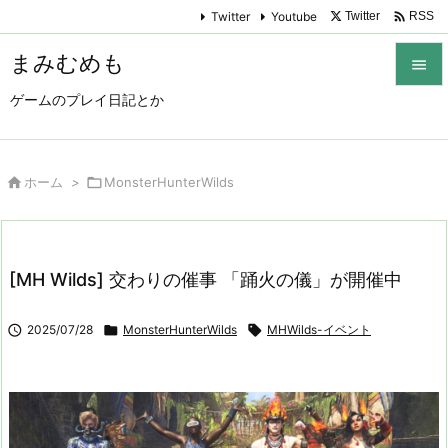

Twitter
Youtube
Twitter
RSS
まみむめも

ゲームのプレイ日記とか

メニュ

サイド

ホーム
>

MonsterHunterWilds

前へ

[MH Wilds] 交わりの催事 「踊火の儀」が開催中
次へ


2025/07/28

MonsterHunterWilds

MHWilds-イベント
検索