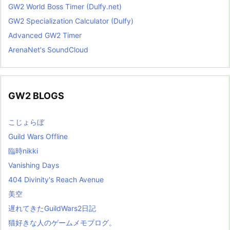
GW2 World Boss Timer (Dulfy.net)
GW2 Specialization Calculator (Dulfy)
Advanced GW2 Timer
ArenaNet's SoundCloud
GW2 BLOGS
こじょらぼ
Guild Wars Offline
臨時nikki
Vanishing Days
404 Divinity's Reach Avenue
美空
遅れてきたGuildWars2日記
猫好きな人のゲームメモブログ。