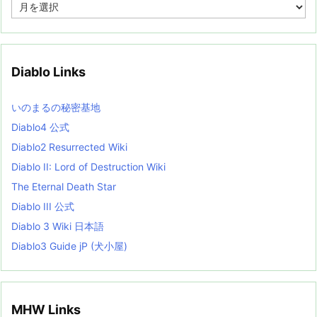
A
r
c
h
i
v
Diablo Links
e
s
L
いのまるの秘密基地
i
s
Diablo4 公式
t
Diablo2 Resurrected Wiki
Diablo II: Lord of Destruction Wiki
The Eternal Death Star
Diablo III 公式
Diablo 3 Wiki 日本語
Diablo3 Guide jP (犬小屋)
MHW Links