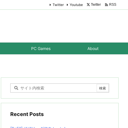

Twitter
Youtube
Twitter
RSS
PC Games
About
Recent Posts