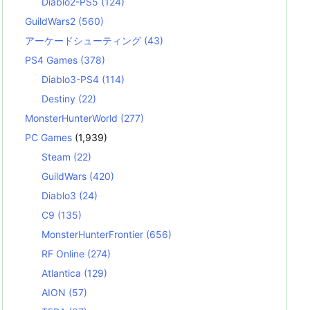
Diablo2-PS5
(124)
GuildWars2
(560)
アーケードシューティング
(43)
PS4 Games
(378)
Diablo3-PS4
(114)
Destiny
(22)
MonsterHunterWorld
(277)
PC Games
(1,939)
Steam
(22)
GuildWars
(420)
Diablo3
(24)
C9
(135)
MonsterHunterFrontier
(656)
RF Online
(274)
Atlantica
(129)
AION
(57)