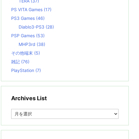
TERA
(37)
PS VITA Games
(17)
PS3 Games
(46)
Diablo3-PS3
(28)
PSP Games
(53)
MHP3rd
(38)
その他端末
(5)
雑記
(76)
PlayStation
(7)
Archives List
A
r
c
h
i
v