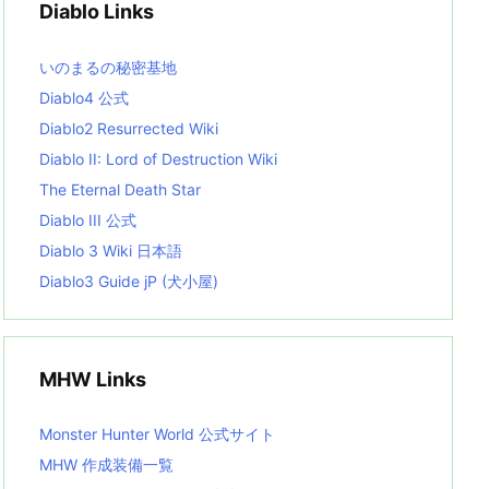
Diablo Links
e
s
L
いのまるの秘密基地
i
s
Diablo4 公式
t
Diablo2 Resurrected Wiki
Diablo II: Lord of Destruction Wiki
The Eternal Death Star
Diablo III 公式
Diablo 3 Wiki 日本語
Diablo3 Guide jP (犬小屋)
MHW Links
Monster Hunter World 公式サイト
MHW 作成装備一覧