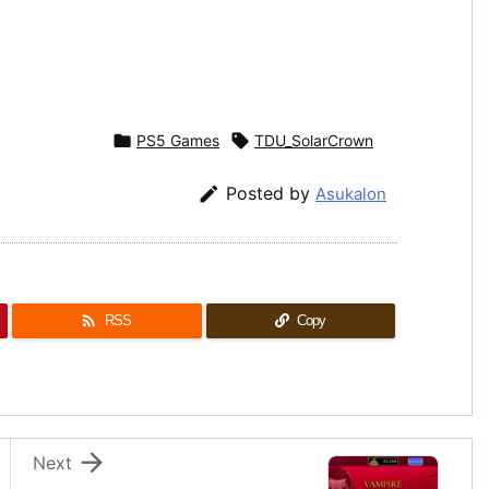

PS5 Games

TDU_SolarCrown

Posted by
Asukalon

RSS
Copy

Next