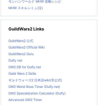
モンハンワールド MHW 攻略レシピ
MHW スキルシミュ(泣)
GuildWars2 Links
GuildWars2 公式
GuildWars2 Official Wiki
GuildWars2 Guru
Dulfy net
GW2 DB for Dulfy.net
Gaild Wars 2 Skills
ギルドウォーズ2 日本語wiki(非公式)
GW2 World Boss Timer (Dulfy.net)
GW2 Specialization Calculator (Dulfy)
Advanced GW2 Timer