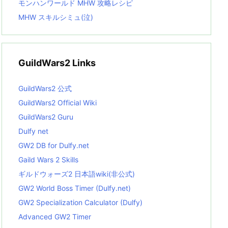
モンハンワールド MHW 攻略レシピ
MHW スキルシミュ(泣)
GuildWars2 Links
GuildWars2 公式
GuildWars2 Official Wiki
GuildWars2 Guru
Dulfy net
GW2 DB for Dulfy.net
Gaild Wars 2 Skills
ギルドウォーズ2 日本語wiki(非公式)
GW2 World Boss Timer (Dulfy.net)
GW2 Specialization Calculator (Dulfy)
Advanced GW2 Timer