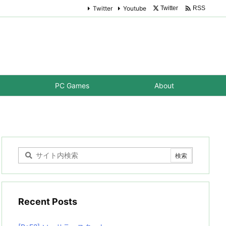

Twitter
Youtube
Twitter
RSS
PC Games
About
Recent Posts