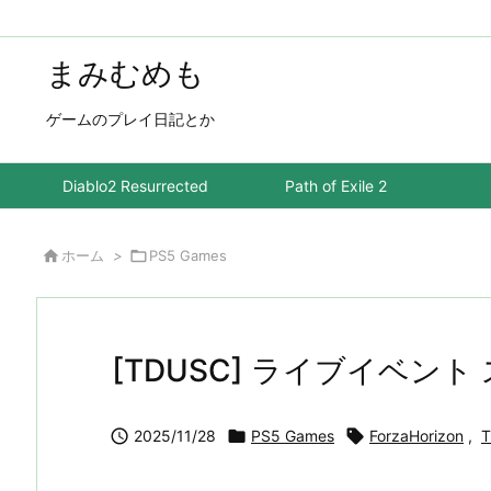
まみむめも
ゲームのプレイ日記とか
Diablo2 Resurrected
Path of Exile 2

ホーム
>

PS5 Games
[TDUSC] ライブイベン

2025/11/28

PS5 Games

ForzaHorizon
,
T