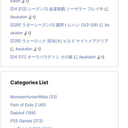
kalon
より
[D4 S12] シーズン12 血宴殺戮 ソーサラー プレイ中
に
Asukalon
より
[D2R] ラダーシーズン13 週間トレハン (3/2-3/8)
に
As
ukalon
より
[D2R] ウォーロック 混沌(火) ビルド ナイトメアクリア
に
Asukalon
より
[D4 S11] オーラパラディン その後
に
Asukalon
より
Categories List
MonsterHunterWilds
(32)
Path of Exile 2
(40)
Diablo4
(188)
PS5 Games
(272)