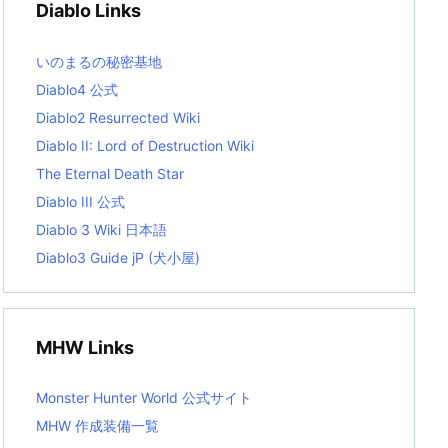
Diablo Links
e
s
L
いのまるの秘密基地
i
s
Diablo4 公式
t
Diablo2 Resurrected Wiki
Diablo II: Lord of Destruction Wiki
The Eternal Death Star
Diablo III 公式
Diablo 3 Wiki 日本語
Diablo3 Guide jP (犬小屋)
MHW Links
Monster Hunter World 公式サイト
MHW 作成装備一覧