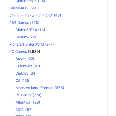
Diablo2-PS5
(124)
GuildWars2
(560)
アーケードシューティング
(43)
PS4 Games
(378)
Diablo3-PS4
(114)
Destiny
(22)
MonsterHunterWorld
(277)
PC Games
(1,939)
Steam
(22)
GuildWars
(420)
Diablo3
(24)
C9
(135)
MonsterHunterFrontier
(656)
RF Online
(274)
Atlantica
(129)
AION
(57)