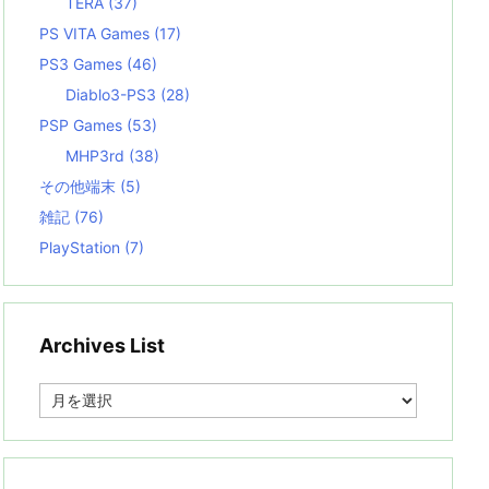
TERA
(37)
PS VITA Games
(17)
PS3 Games
(46)
Diablo3-PS3
(28)
PSP Games
(53)
MHP3rd
(38)
その他端末
(5)
雑記
(76)
PlayStation
(7)
Archives List
A
r
c
h
i
v