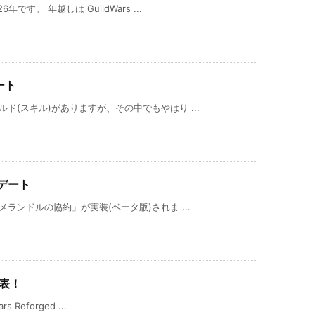
す。 年越しは GuildWars ...
ート
ド(スキル)がありますが、その中でもやはり ...
プデート
ランドルの協約」が実装(ベータ版)されま ...
 発表！
 Reforged ...