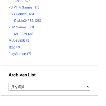
TERA
(37)
PS VITA Games
(17)
PS3 Games
(46)
Diablo3-PS3
(28)
PSP Games
(53)
MHP3rd
(38)
その他端末
(5)
雑記
(76)
PlayStation
(7)
Archives List
A
r
c
h
i
v