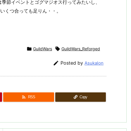
は季節イベントとゴグマジオス行ってみたいし、
がいくつ合っても足りん・・。

GuildWars

GuildWars_Reforged

Posted by
Asukalon

RSS
Copy