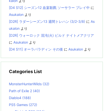
kalon
より
[D4 S12] シーズン12 血宴殺戮 ソーサラー プレイ中
に
Asukalon
より
[D2R] ラダーシーズン13 週間トレハン (3/2-3/8)
に
As
ukalon
より
[D2R] ウォーロック 混沌(火) ビルド ナイトメアクリア
に
Asukalon
より
[D4 S11] オーラパラディン その後
に
Asukalon
より
Categories List
MonsterHunterWilds
(32)
Path of Exile 2
(40)
Diablo4
(188)
PS5 Games
(272)