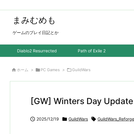
まみむめも
ゲームのプレイ日記とか
Diablo2 Resurrected
Path of Exile 2

ホーム
>

PC Games
>

GuildWars
[GW] Winters Day Update

2025/12/19

GuildWars

GuildWars_Reforg