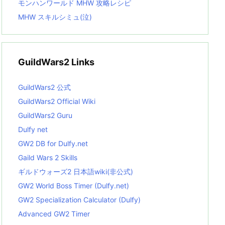
モンハンワールド MHW 攻略レシピ
MHW スキルシミュ(泣)
GuildWars2 Links
GuildWars2 公式
GuildWars2 Official Wiki
GuildWars2 Guru
Dulfy net
GW2 DB for Dulfy.net
Gaild Wars 2 Skills
ギルドウォーズ2 日本語wiki(非公式)
GW2 World Boss Timer (Dulfy.net)
GW2 Specialization Calculator (Dulfy)
Advanced GW2 Timer