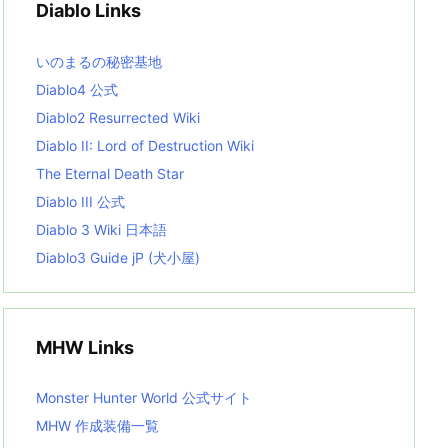
Diablo Links
e
s
L
いのまるの秘密基地
i
s
Diablo4 公式
t
Diablo2 Resurrected Wiki
Diablo II: Lord of Destruction Wiki
The Eternal Death Star
Diablo III 公式
Diablo 3 Wiki 日本語
Diablo3 Guide jP (犬小屋)
MHW Links
Monster Hunter World 公式サイト
MHW 作成装備一覧