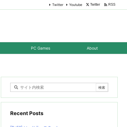

Twitter
Youtube
Twitter
RSS
PC Games
About
Recent Posts