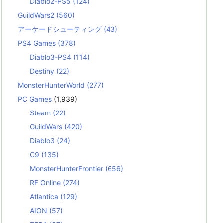
Diablo2-PS5
(124)
GuildWars2
(560)
アーケードシューティング
(43)
PS4 Games
(378)
Diablo3-PS4
(114)
Destiny
(22)
MonsterHunterWorld
(277)
PC Games
(1,939)
Steam
(22)
GuildWars
(420)
Diablo3
(24)
C9
(135)
MonsterHunterFrontier
(656)
RF Online
(274)
Atlantica
(129)
AION
(57)