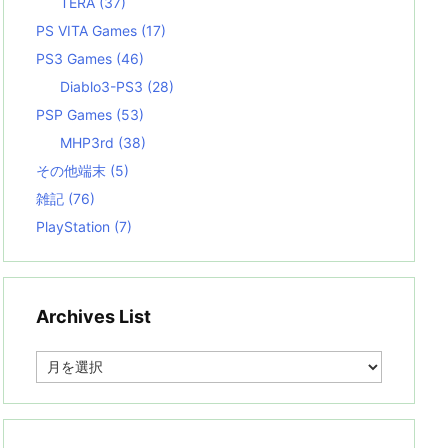
TERA
(37)
PS VITA Games
(17)
PS3 Games
(46)
Diablo3-PS3
(28)
PSP Games
(53)
MHP3rd
(38)
その他端末
(5)
雑記
(76)
PlayStation
(7)
Archives List
A
r
c
h
i
v