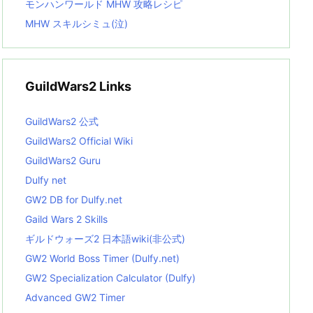
モンハンワールド MHW 攻略レシピ
MHW スキルシミュ(泣)
GuildWars2 Links
GuildWars2 公式
GuildWars2 Official Wiki
GuildWars2 Guru
Dulfy net
GW2 DB for Dulfy.net
Gaild Wars 2 Skills
ギルドウォーズ2 日本語wiki(非公式)
GW2 World Boss Timer (Dulfy.net)
GW2 Specialization Calculator (Dulfy)
Advanced GW2 Timer