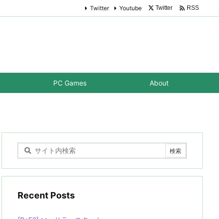

Twitter
Youtube
Twitter
RSS
PC Games
About
Recent Posts