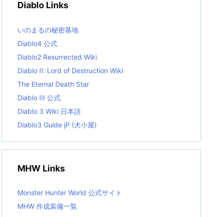
Diablo Links
e
s
L
いのまるの秘密基地
i
s
Diablo4 公式
t
Diablo2 Resurrected Wiki
Diablo II: Lord of Destruction Wiki
The Eternal Death Star
Diablo III 公式
Diablo 3 Wiki 日本語
Diablo3 Guide jP (犬小屋)
MHW Links
Monster Hunter World 公式サイト
MHW 作成装備一覧