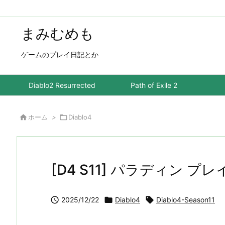
まみむめも
ゲームのプレイ日記とか
Diablo2 Resurrected
Path of Exile 2

ホーム
>

Diablo4
[D4 S11] パラディン プ

2025/12/22

Diablo4

Diablo4-Season11