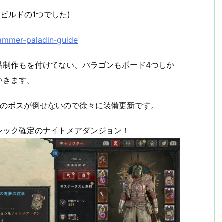
のビルドの1つでした)
hammer-paladin-guide
品制作もを付けてない、パラゴンもボード4つしか
いきます。
らのボスが倒せないので徐々に装備更新です。
シック確定のナイトメアダンジョン！