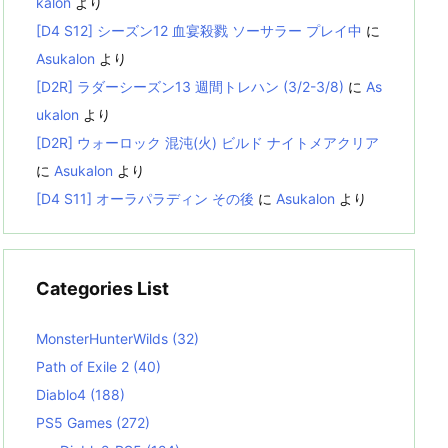
kalon
より
[D4 S12] シーズン12 血宴殺戮 ソーサラー プレイ中
に
Asukalon
より
[D2R] ラダーシーズン13 週間トレハン (3/2-3/8)
に
As
ukalon
より
[D2R] ウォーロック 混沌(火) ビルド ナイトメアクリア
に
Asukalon
より
[D4 S11] オーラパラディン その後
に
Asukalon
より
Categories List
MonsterHunterWilds
(32)
Path of Exile 2
(40)
Diablo4
(188)
PS5 Games
(272)