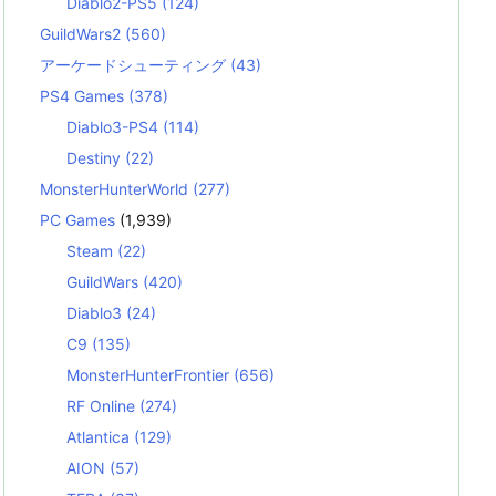
Diablo2-PS5
(124)
GuildWars2
(560)
アーケードシューティング
(43)
PS4 Games
(378)
Diablo3-PS4
(114)
Destiny
(22)
MonsterHunterWorld
(277)
PC Games
(1,939)
Steam
(22)
GuildWars
(420)
Diablo3
(24)
C9
(135)
MonsterHunterFrontier
(656)
RF Online
(274)
Atlantica
(129)
AION
(57)