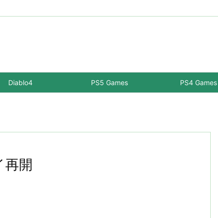
Diablo4
PS5 Games
PS4 Games
レイ再開