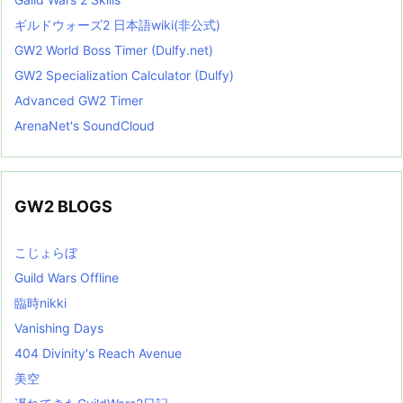
ギルドウォーズ2 日本語wiki(非公式)
GW2 World Boss Timer (Dulfy.net)
GW2 Specialization Calculator (Dulfy)
Advanced GW2 Timer
ArenaNet's SoundCloud
GW2 BLOGS
こじょらぼ
Guild Wars Offline
臨時nikki
Vanishing Days
404 Divinity's Reach Avenue
美空