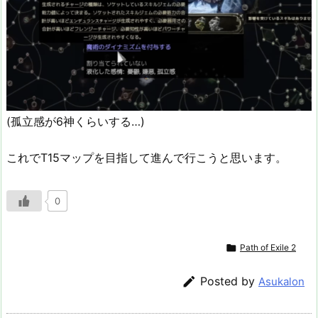
(孤立感が6神くらいする…)
これでT15マップを目指して進んで行こうと思います。
0

Path of Exile 2

Posted by
Asukalon