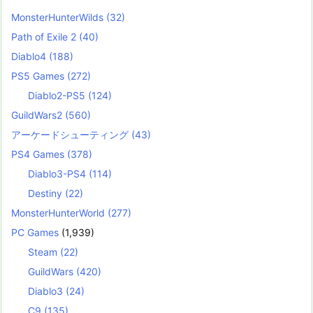
MonsterHunterWilds
(32)
Path of Exile 2
(40)
Diablo4
(188)
PS5 Games
(272)
Diablo2-PS5
(124)
GuildWars2
(560)
アーケードシューティング
(43)
PS4 Games
(378)
Diablo3-PS4
(114)
Destiny
(22)
MonsterHunterWorld
(277)
PC Games
(1,939)
Steam
(22)
GuildWars
(420)
Diablo3
(24)
C9
(135)