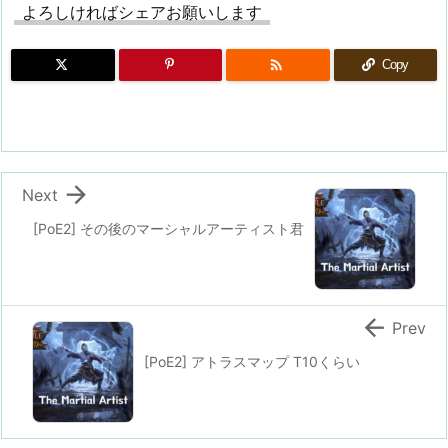
よろしければシェアお願いします

Copy

Next
[PoE2] その後のマーシャルアーティスト君

Prev
[PoE2] アトラスマップ T10くらい