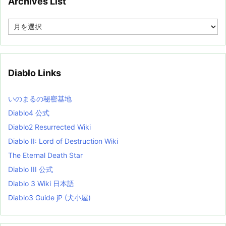
Archives List
A
r
c
h
i
v
Diablo Links
e
s
L
いのまるの秘密基地
i
s
Diablo4 公式
t
Diablo2 Resurrected Wiki
Diablo II: Lord of Destruction Wiki
The Eternal Death Star
Diablo III 公式
Diablo 3 Wiki 日本語
Diablo3 Guide jP (犬小屋)