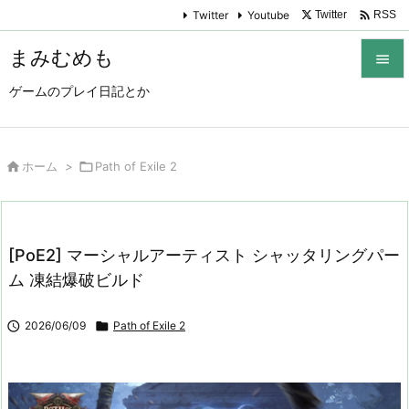

Twitter
Youtube
Twitter
RSS
まみむめも

ゲームのプレイ日記とか

メニュ

サイド

ホーム
>

Path of Exile 2

前へ

[PoE2] マーシャルアーティスト シャッタリングパー
次へ
ム 凍結爆破ビルド

検索

2026/06/09

Path of Exile 2