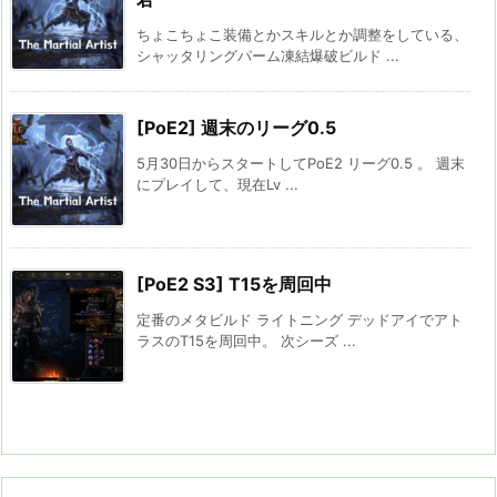
ちょこちょこ装備とかスキルとか調整をしている、
シャッタリングパーム凍結爆破ビルド ...
[PoE2] 週末のリーグ0.5
5月30日からスタートしてPoE2 リーグ0.5 。 週末
にプレイして、現在Lv ...
[PoE2 S3] T15を周回中
定番のメタビルド ライトニング デッドアイでアト
ラスのT15を周回中。 次シーズ ...