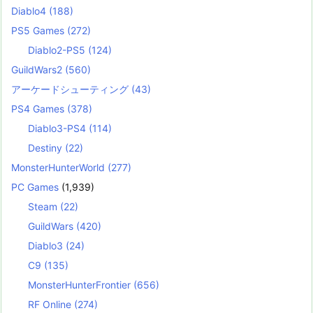
Diablo4
(188)
PS5 Games
(272)
Diablo2-PS5
(124)
GuildWars2
(560)
アーケードシューティング
(43)
PS4 Games
(378)
Diablo3-PS4
(114)
Destiny
(22)
MonsterHunterWorld
(277)
PC Games
(1,939)
Steam
(22)
GuildWars
(420)
Diablo3
(24)
C9
(135)
MonsterHunterFrontier
(656)
RF Online
(274)