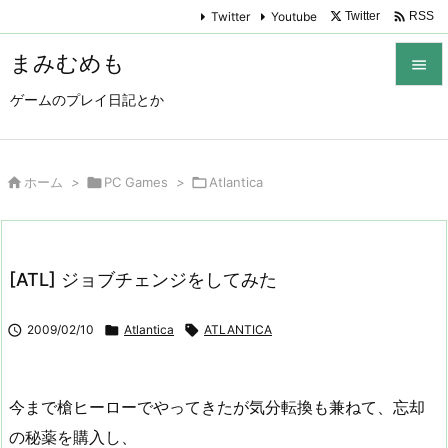

Twitter
Youtube
Twitter
RSS
まみむめも

ゲームのプレイ日記とか

メニュ

サイド

ホーム
>

PC Games
>

Atlantica

前へ

[ATL] ジョブチェンジをしてみた
次へ


2009/02/10

Atlantica

ATLANTICA
検索
今まで槍ヒーローでやってきたが気分転換も兼ねて、忘却
の秘薬を購入し、