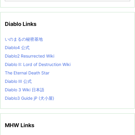
c
h
i
v
Diablo Links
e
s
L
いのまるの秘密基地
i
s
Diablo4 公式
t
Diablo2 Resurrected Wiki
Diablo II: Lord of Destruction Wiki
The Eternal Death Star
Diablo III 公式
Diablo 3 Wiki 日本語
Diablo3 Guide jP (犬小屋)
MHW Links