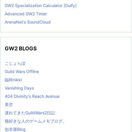
GW2 Specialization Calculator (Dulfy)
Advanced GW2 Timer
ArenaNet's SoundCloud
GW2 BLOGS
こじょらぼ
Guild Wars Offline
臨時nikki
Vanishing Days
404 Divinity's Reach Avenue
美空
遅れてきたGuildWars2日記
猫好きな人のゲームメモブログ。
似非屋Blog