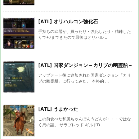
[ATL] オリハルコン強化石
手持ちの武器が、買ったり・強化したり・精錬した
りで+7まできたので最後はオリハル ...
[ATL] 国家ダンジョン – カリブの幽霊船 –
アップデート後に追加された国家ダンジョン「カリ
ブの幽霊船」に行ってみた。 本格的 ...
[ATL] うまかった
この前食べた和風ちゃんぽんうどんが・・・ではな
く馬の話。 サラブレッド ギルドD ...