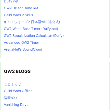
Dulfy net
GW2 DB for Dulfy.net
Gaild Wars 2 Skills
ギルドウォーズ2 日本語wiki(非公式)
GW2 World Boss Timer (Dulfy.net)
GW2 Specialization Calculator (Dulfy)
Advanced GW2 Timer
ArenaNet's SoundCloud
GW2 BLOGS
こじょらぼ
Guild Wars Offline
臨時nikki
Vanishing Days