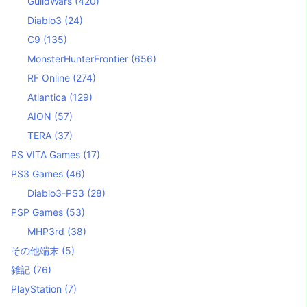
GuildWars
(420)
Diablo3
(24)
C9
(135)
MonsterHunterFrontier
(656)
RF Online
(274)
Atlantica
(129)
AION
(57)
TERA
(37)
PS VITA Games
(17)
PS3 Games
(46)
Diablo3-PS3
(28)
PSP Games
(53)
MHP3rd
(38)
その他端末
(5)
雑記
(76)
PlayStation
(7)