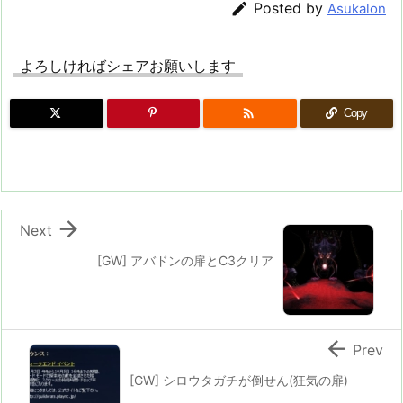

Posted by
Asukalon
よろしければシェアお願いします

Copy

Next
[GW] アバドンの扉とC3クリア

Prev
[GW] シロウタガチが倒せん(狂気の扉)