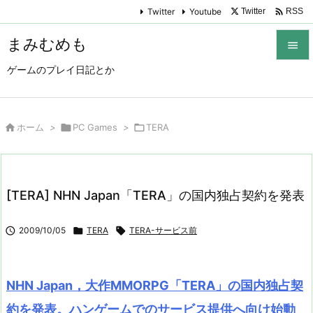

Twitter
Youtube
Twitter
RSS
まみむめも

ゲームのプレイ日記とか

メニュ

サイド

ホーム
>

PC Games
>

TERA

前へ

[TERA] NHN Japan「TERA」の国内独占契約を発表
次へ


2009/10/05

TERA

TERA-サービス前
検索
NHN Japan，大作MMORPG「TERA」の国内独占契
約を発表。ハンゲームでのサービス提供へ向け始動