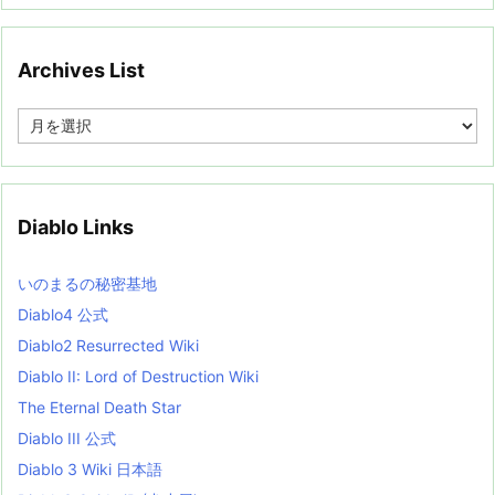
Archives List
A
r
c
h
i
v
Diablo Links
e
s
L
いのまるの秘密基地
i
s
Diablo4 公式
t
Diablo2 Resurrected Wiki
Diablo II: Lord of Destruction Wiki
The Eternal Death Star
Diablo III 公式
Diablo 3 Wiki 日本語