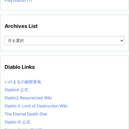
PlayStation
(7)
Archives List
A
r
c
h
i
v
Diablo Links
e
s
L
いのまるの秘密基地
i
s
Diablo4 公式
t
Diablo2 Resurrected Wiki
Diablo II: Lord of Destruction Wiki
The Eternal Death Star
Diablo III 公式