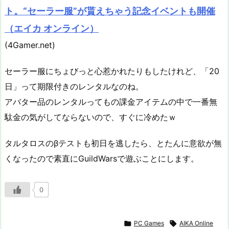
ト。“セーラー服”が貰えちゃう記念イベントも開催
（エイカ オンライン）
(4Gamer.net)
セーラー服にちょびっと心惹かれたりもしたけれど、「20
日」って期限付きのレンタルなのね。
アバター品のレンタルってもの課金アイテムの中で一番無
駄金の気がしてならないので、すぐに冷めたｗ
タルタロスのβテストも初日を逃したら、とたんに意欲が無
くなったので素直にGuildWarsで遊ぶことにします。
0

PC Games

AIKA Online