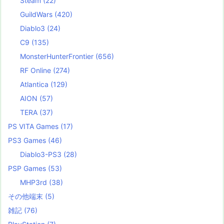
Steam
(22)
GuildWars
(420)
Diablo3
(24)
C9
(135)
MonsterHunterFrontier
(656)
RF Online
(274)
Atlantica
(129)
AION
(57)
TERA
(37)
PS VITA Games
(17)
PS3 Games
(46)
Diablo3-PS3
(28)
PSP Games
(53)
MHP3rd
(38)
その他端末
(5)
雑記
(76)