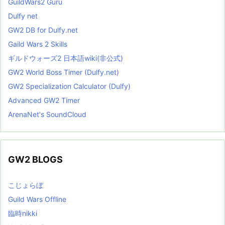
GuildWars2 Guru
Dulfy net
GW2 DB for Dulfy.net
Gaild Wars 2 Skills
ギルドウォーズ2 日本語wiki(非公式)
GW2 World Boss Timer (Dulfy.net)
GW2 Specialization Calculator (Dulfy)
Advanced GW2 Timer
ArenaNet's SoundCloud
GW2 BLOGS
こじょらぼ
Guild Wars Offline
臨時nikki