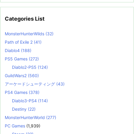
Categories List
MonsterHunterWilds
(32)
Path of Exile 2
(41)
Diablo4
(188)
PS5 Games
(272)
Diablo2-PS5
(124)
GuildWars2
(560)
アーケードシューティング
(43)
PS4 Games
(378)
Diablo3-PS4
(114)
Destiny
(22)
MonsterHunterWorld
(277)
PC Games
(1,939)