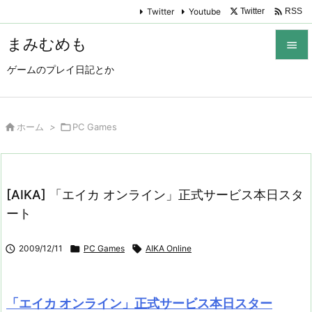

Twitter
Youtube
Twitter
RSS
まみむめも

ゲームのプレイ日記とか

メニュ

サイド

ホーム
>

PC Games

前へ

[AIKA] 「エイカ オンライン」正式サービス本日スタ
次へ
ート

検索

2009/12/11

PC Games

AIKA Online
「エイカ オンライン」正式サービス本日スター