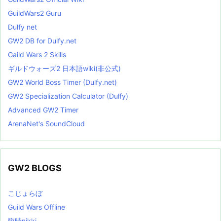
GuildWars2 Guru
Dulfy net
GW2 DB for Dulfy.net
Gaild Wars 2 Skills
ギルドウォーズ2 日本語wiki(非公式)
GW2 World Boss Timer (Dulfy.net)
GW2 Specialization Calculator (Dulfy)
Advanced GW2 Timer
ArenaNet's SoundCloud
GW2 BLOGS
こじょらぼ
Guild Wars Offline
臨時nikki