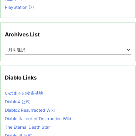
PlayStation
(7)
Archives List
A
r
c
h
i
v
Diablo Links
e
s
L
いのまるの秘密基地
i
s
Diablo4 公式
t
Diablo2 Resurrected Wiki
Diablo II: Lord of Destruction Wiki
The Eternal Death Star
Diablo III 公式