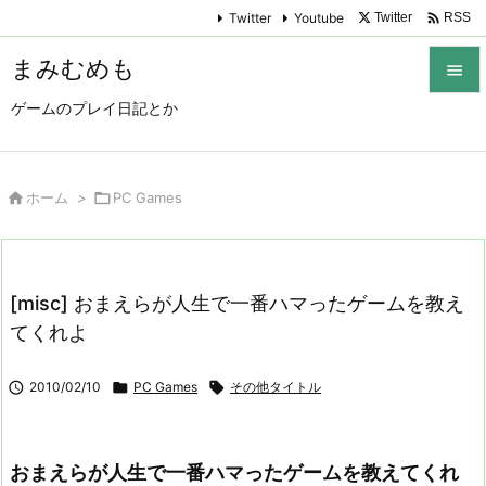

Twitter
Youtube
Twitter
RSS
まみむめも

ゲームのプレイ日記とか

メニュ

サイド

ホーム
>

PC Games

前へ

[misc] おまえらが人生で一番ハマったゲームを教え
次へ
てくれよ

検索

2010/02/10

PC Games

その他タイトル
おまえらが人生で一番ハマったゲームを教えてくれ