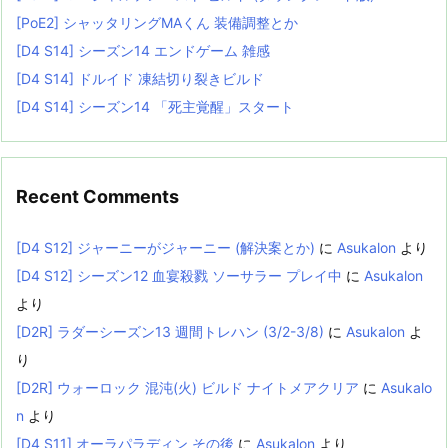
[PoE2] シャッタリングMAくん 装備調整とか
[D4 S14] シーズン14 エンドゲーム 雑感
[D4 S14] ドルイド 凍結切り裂きビルド
[D4 S14] シーズン14 「死主覚醒」スタート
Recent Comments
[D4 S12] ジャーニーがジャーニー (解決案とか)
に
Asukalon
より
[D4 S12] シーズン12 血宴殺戮 ソーサラー プレイ中
に
Asukalon
より
[D2R] ラダーシーズン13 週間トレハン (3/2-3/8)
に
Asukalon
よ
り
[D2R] ウォーロック 混沌(火) ビルド ナイトメアクリア
に
Asukalo
n
より
[D4 S11] オーラパラディン その後
に
Asukalon
より