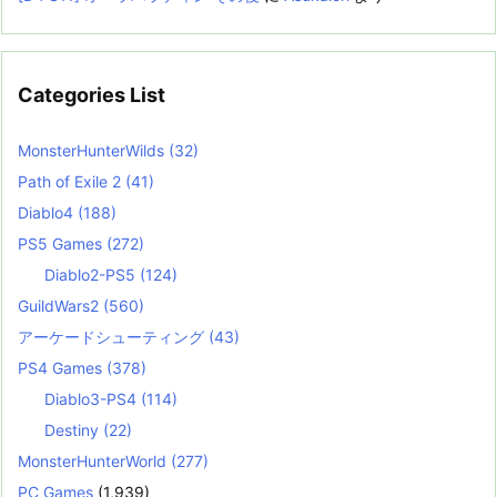
Categories List
MonsterHunterWilds
(32)
Path of Exile 2
(41)
Diablo4
(188)
PS5 Games
(272)
Diablo2-PS5
(124)
GuildWars2
(560)
アーケードシューティング
(43)
PS4 Games
(378)
Diablo3-PS4
(114)
Destiny
(22)
MonsterHunterWorld
(277)
PC Games
(1,939)