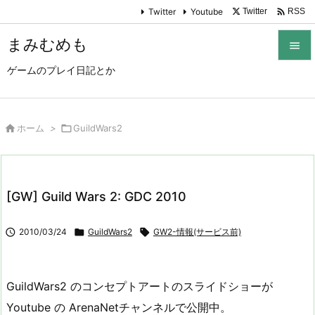

Twitter
Youtube
Twitter
RSS
まみむめも

ゲームのプレイ日記とか

メニュ

サイド

ホーム
>

GuildWars2

前へ

[GW] Guild Wars 2: GDC 2010
次へ


2010/03/24

GuildWars2

GW2-情報(サービス前)
検索
GuildWars2 のコンセプトアートのスライドショーが
Youtube の ArenaNetチャンネルで公開中。