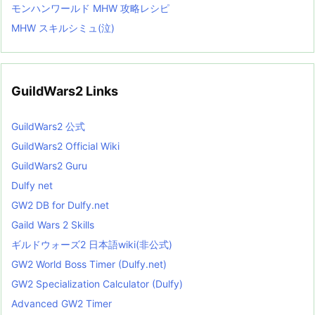
モンハンワールド MHW 攻略レシピ
MHW スキルシミュ(泣)
GuildWars2 Links
GuildWars2 公式
GuildWars2 Official Wiki
GuildWars2 Guru
Dulfy net
GW2 DB for Dulfy.net
Gaild Wars 2 Skills
ギルドウォーズ2 日本語wiki(非公式)
GW2 World Boss Timer (Dulfy.net)
GW2 Specialization Calculator (Dulfy)
Advanced GW2 Timer