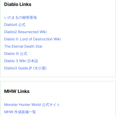
v
Diablo Links
e
s
L
いのまるの秘密基地
i
s
Diablo4 公式
t
Diablo2 Resurrected Wiki
Diablo II: Lord of Destruction Wiki
The Eternal Death Star
Diablo III 公式
Diablo 3 Wiki 日本語
Diablo3 Guide jP (犬小屋)
MHW Links
Monster Hunter World 公式サイト
MHW 作成装備一覧