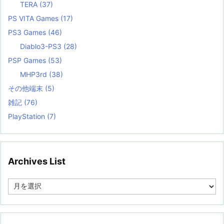
TERA
(37)
PS VITA Games
(17)
PS3 Games
(46)
Diablo3-PS3
(28)
PSP Games
(53)
MHP3rd
(38)
その他端末
(5)
雑記
(76)
PlayStation
(7)
Archives List
A
r
c
h
i