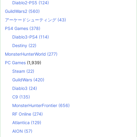
Diablo2-PS5
(124)
GuildWars2
(560)
アーケードシューティング
(43)
PS4 Games
(378)
Diablo3-PS4
(114)
Destiny
(22)
MonsterHunterWorld
(277)
PC Games
(1,939)
Steam
(22)
GuildWars
(420)
Diablo3
(24)
C9
(135)
MonsterHunterFrontier
(656)
RF Online
(274)
Atlantica
(129)
AION
(57)