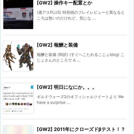
[GW2] 操作キー配置とか
(週アスPLUS) 特別他のプレイレビューと異なると
ころは無いのだけれど、気にな ...
[GW2] 報酬と装備
報酬と装備 (和訳) (すぐへこたれるこじょblog) こ
じょさんのところで A ...
[GW2] 明日になにか。。。
ギルドウォーズ2のオフィシャルツイートより We
have a surprise ...
[GW2] 2011年にクローズドβテスト！？