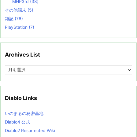
MHP3rd
(38)
その他端末
(5)
雑記
(76)
PlayStation
(7)
Archives List
A
r
c
h
i
v
Diablo Links
e
s
L
いのまるの秘密基地
i
s
Diablo4 公式
t
Diablo2 Resurrected Wiki