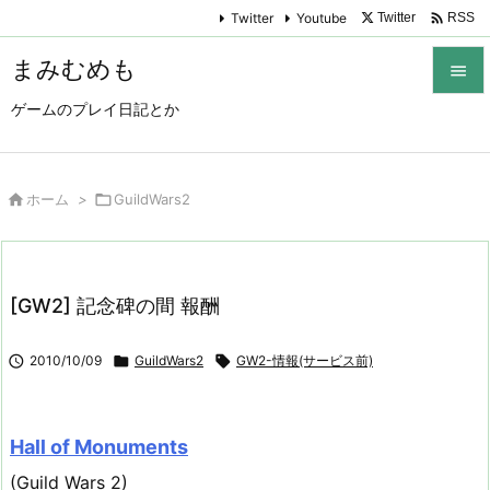

Twitter
Youtube
Twitter
RSS
まみむめも

ゲームのプレイ日記とか

メニュ

サイド

ホーム
>

GuildWars2

前へ

[GW2] 記念碑の間 報酬
次へ


2010/10/09

GuildWars2

GW2-情報(サービス前)
検索
Hall of Monuments
(Guild Wars 2)