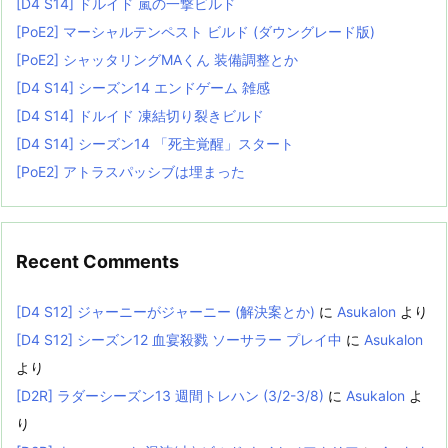
[D4 S14] ドルイド 嵐の一撃ビルド
[PoE2] マーシャルテンペスト ビルド (ダウングレード版)
[PoE2] シャッタリングMAくん 装備調整とか
[D4 S14] シーズン14 エンドゲーム 雑感
[D4 S14] ドルイド 凍結切り裂きビルド
[D4 S14] シーズン14 「死主覚醒」スタート
[PoE2] アトラスパッシブは埋まった
Recent Comments
[D4 S12] ジャーニーがジャーニー (解決案とか)
に
Asukalon
より
[D4 S12] シーズン12 血宴殺戮 ソーサラー プレイ中
に
Asukalon
より
[D2R] ラダーシーズン13 週間トレハン (3/2-3/8)
に
Asukalon
よ
り