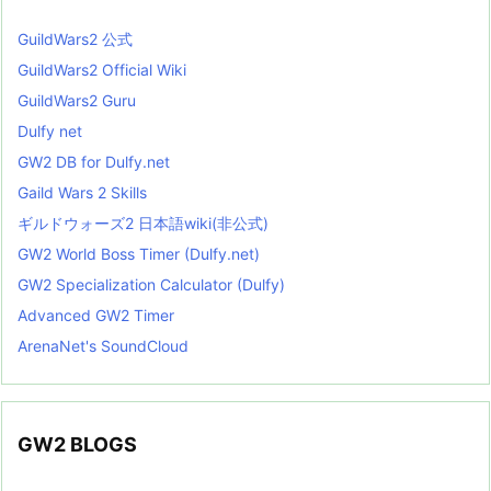
GuildWars2 公式
GuildWars2 Official Wiki
GuildWars2 Guru
Dulfy net
GW2 DB for Dulfy.net
Gaild Wars 2 Skills
ギルドウォーズ2 日本語wiki(非公式)
GW2 World Boss Timer (Dulfy.net)
GW2 Specialization Calculator (Dulfy)
Advanced GW2 Timer
ArenaNet's SoundCloud
GW2 BLOGS