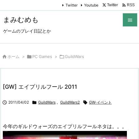

Twitter
Youtube
Twitter
RSS
まみむめも

ゲームのプレイ日記とか

メニュ

サイド

ホーム
>

PC Games
>

GuildWars

前へ

[GW] エイプリルフール 2011
次へ


2011/04/02

GuildWars
,
GuildWars2

GW-イベント
検索
今年のギルドウォーズのエイプリルフールネタは。。。