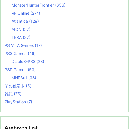
MonsterHunterFrontier
(656)
RF Online
(274)
Atlantica
(129)
AION
(57)
TERA
(37)
PS VITA Games
(17)
PS3 Games
(46)
Diablo3-PS3
(28)
PSP Games
(53)
MHP3rd
(38)
その他端末
(5)
雑記
(76)
PlayStation
(7)
Archives List