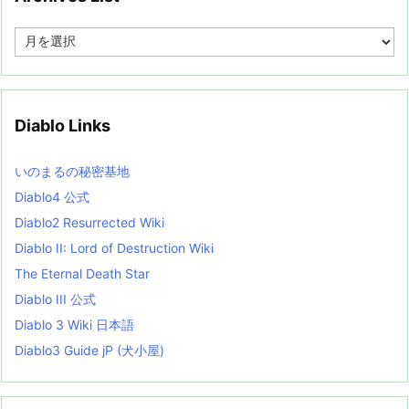
A
r
c
h
i
v
Diablo Links
e
s
L
いのまるの秘密基地
i
s
Diablo4 公式
t
Diablo2 Resurrected Wiki
Diablo II: Lord of Destruction Wiki
The Eternal Death Star
Diablo III 公式
Diablo 3 Wiki 日本語
Diablo3 Guide jP (犬小屋)