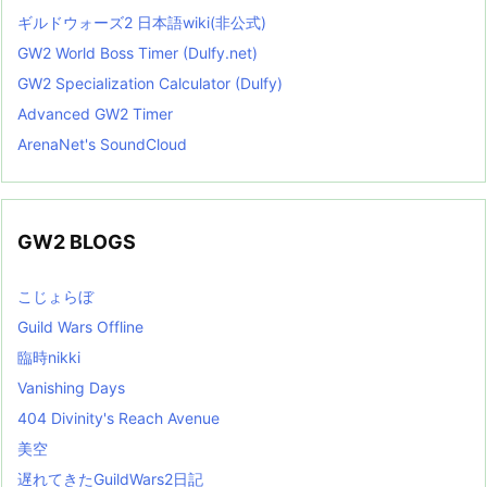
ギルドウォーズ2 日本語wiki(非公式)
GW2 World Boss Timer (Dulfy.net)
GW2 Specialization Calculator (Dulfy)
Advanced GW2 Timer
ArenaNet's SoundCloud
GW2 BLOGS
こじょらぼ
Guild Wars Offline
臨時nikki
Vanishing Days
404 Divinity's Reach Avenue
美空
遅れてきたGuildWars2日記