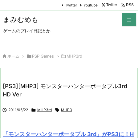

Twitter
Youtube
Twitter
RSS
まみむめも

ゲームのプレイ日記とか

メニュ

サイド

ホーム
>

PSP Games
>

MHP3rd

前へ

[PS3][MHP3] モンスターハンターポータブル3rd
次へ
HD Ver

検索

2011/05/22

MHP3rd

MHP3
「モンスターハンターポータブル 3rd」がPS3に！H