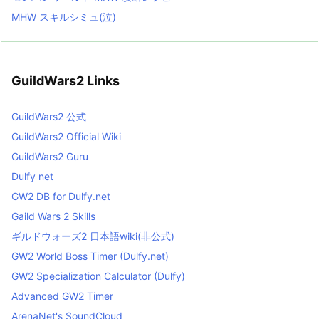
MHW スキルシミュ(泣)
GuildWars2 Links
GuildWars2 公式
GuildWars2 Official Wiki
GuildWars2 Guru
Dulfy net
GW2 DB for Dulfy.net
Gaild Wars 2 Skills
ギルドウォーズ2 日本語wiki(非公式)
GW2 World Boss Timer (Dulfy.net)
GW2 Specialization Calculator (Dulfy)
Advanced GW2 Timer
ArenaNet's SoundCloud