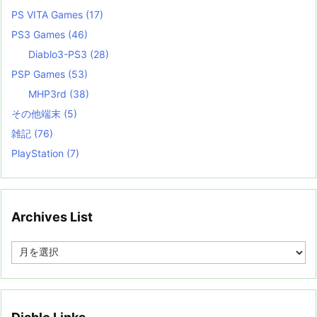
PS VITA Games
(17)
PS3 Games
(46)
Diablo3-PS3
(28)
PSP Games
(53)
MHP3rd
(38)
その他端末
(5)
雑記
(76)
PlayStation
(7)
Archives List
A
r
c
h
i
v