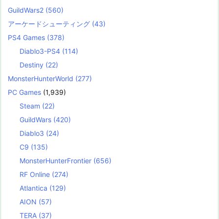
GuildWars2
(560)
アーケードシューティング
(43)
PS4 Games
(378)
Diablo3-PS4
(114)
Destiny
(22)
MonsterHunterWorld
(277)
PC Games
(1,939)
Steam
(22)
GuildWars
(420)
Diablo3
(24)
C9
(135)
MonsterHunterFrontier
(656)
RF Online
(274)
Atlantica
(129)
AION
(57)
TERA
(37)