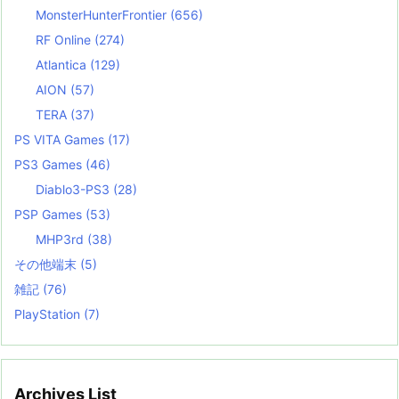
MonsterHunterFrontier
(656)
RF Online
(274)
Atlantica
(129)
AION
(57)
TERA
(37)
PS VITA Games
(17)
PS3 Games
(46)
Diablo3-PS3
(28)
PSP Games
(53)
MHP3rd
(38)
その他端末
(5)
雑記
(76)
PlayStation
(7)
Archives List