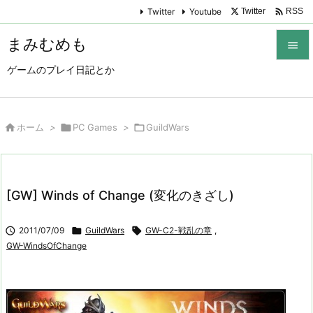

Twitter
Youtube
Twitter
RSS
まみむめも

ゲームのプレイ日記とか

メニュ

サイド

ホーム
>

PC Games
>

GuildWars

前へ

[GW] Winds of Change (変化のきざし)
次へ


2011/07/09

GuildWars

GW-C2-戦乱の章
,
検索
GW-WindsOfChange