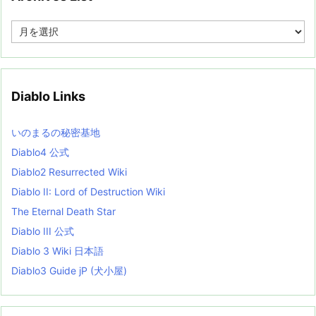
A
r
c
h
i
v
Diablo Links
e
s
L
いのまるの秘密基地
i
s
Diablo4 公式
t
Diablo2 Resurrected Wiki
Diablo II: Lord of Destruction Wiki
The Eternal Death Star
Diablo III 公式
Diablo 3 Wiki 日本語
Diablo3 Guide jP (犬小屋)