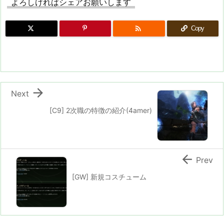
よろしければシェアお願いします

Copy

Next
[C9] 2次職の特徴の紹介(4amer)

Prev
[GW] 新規コスチューム