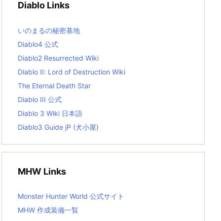
Diablo Links
e
s
L
いのまるの秘密基地
i
s
Diablo4 公式
t
Diablo2 Resurrected Wiki
Diablo II: Lord of Destruction Wiki
The Eternal Death Star
Diablo III 公式
Diablo 3 Wiki 日本語
Diablo3 Guide jP (犬小屋)
MHW Links
Monster Hunter World 公式サイト
MHW 作成装備一覧