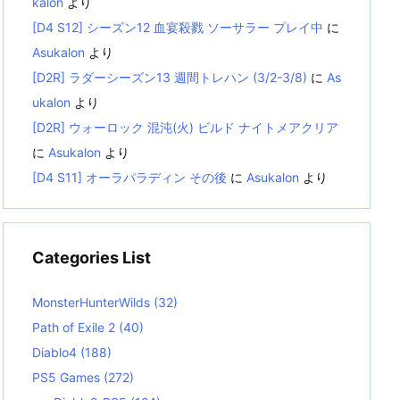
kalon
より
[D4 S12] シーズン12 血宴殺戮 ソーサラー プレイ中
に
Asukalon
より
[D2R] ラダーシーズン13 週間トレハン (3/2-3/8)
に
As
ukalon
より
[D2R] ウォーロック 混沌(火) ビルド ナイトメアクリア
に
Asukalon
より
[D4 S11] オーラパラディン その後
に
Asukalon
より
Categories List
MonsterHunterWilds
(32)
Path of Exile 2
(40)
Diablo4
(188)
PS5 Games
(272)