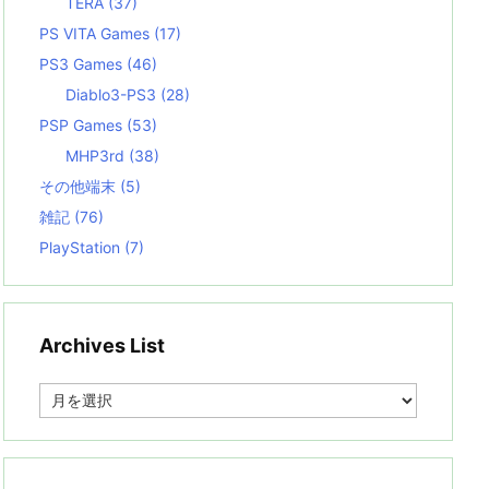
TERA
(37)
PS VITA Games
(17)
PS3 Games
(46)
Diablo3-PS3
(28)
PSP Games
(53)
MHP3rd
(38)
その他端末
(5)
雑記
(76)
PlayStation
(7)
Archives List
A
r
c
h
i
v