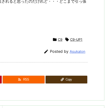
装されると思ったのだけれど・・・どこまで引っ張

C9

C9-UP1

Posted by
Asukalon

RSS
Copy