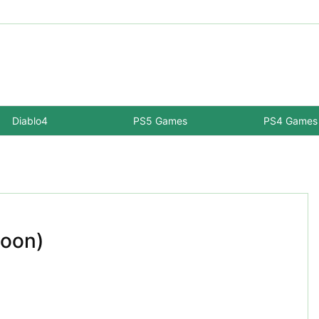
Diablo4
PS5 Games
PS4 Games
oon)