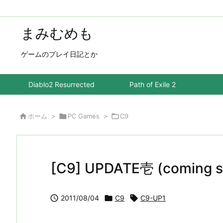
まみむめも
ゲームのプレイ日記とか
Diablo2 Resurrected
Path of Exile 2

ホーム
>

PC Games
>

C9
[C9] UPDATE壱 (coming s

2011/08/04

C9

C9-UP1