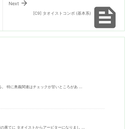

Next

[C9] タオイストコンボ (基本系)
。 特に奥義関連はチェックが甘いところがあ ...
。
果てに タオイストからアービターになりまし ...