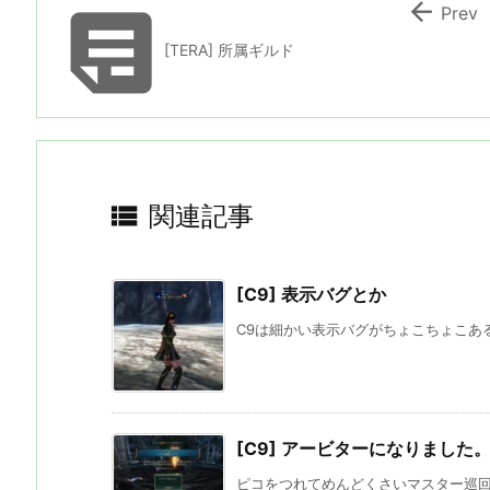


Prev
[TERA] 所属ギルド

関連記事
[C9] 表示バグとか
C9は細かい表示バグがちょこちょこある
[C9] アービターになりました
ピコをつれてめんどくさいマスター巡回の