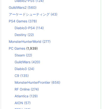
Diablo2-PS5
(124)
GuildWars2
(560)
アーケードシューティング
(43)
PS4 Games
(378)
Diablo3-PS4
(114)
Destiny
(22)
MonsterHunterWorld
(277)
PC Games
(1,939)
Steam
(22)
GuildWars
(420)
Diablo3
(24)
C9
(135)
MonsterHunterFrontier
(656)
RF Online
(274)
Atlantica
(129)
AION
(57)