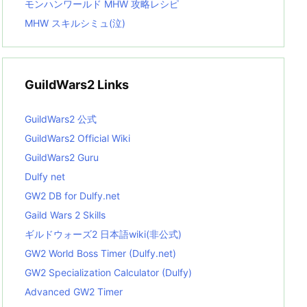
モンハンワールド MHW 攻略レシピ
MHW スキルシミュ(泣)
GuildWars2 Links
GuildWars2 公式
GuildWars2 Official Wiki
GuildWars2 Guru
Dulfy net
GW2 DB for Dulfy.net
Gaild Wars 2 Skills
ギルドウォーズ2 日本語wiki(非公式)
GW2 World Boss Timer (Dulfy.net)
GW2 Specialization Calculator (Dulfy)
Advanced GW2 Timer