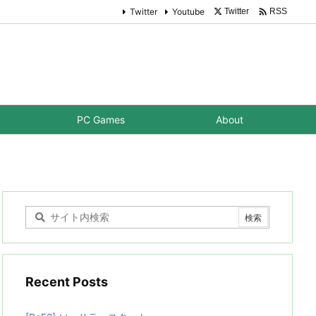

Twitter
Youtube
Twitter
RSS
PC Games
About
Recent Posts