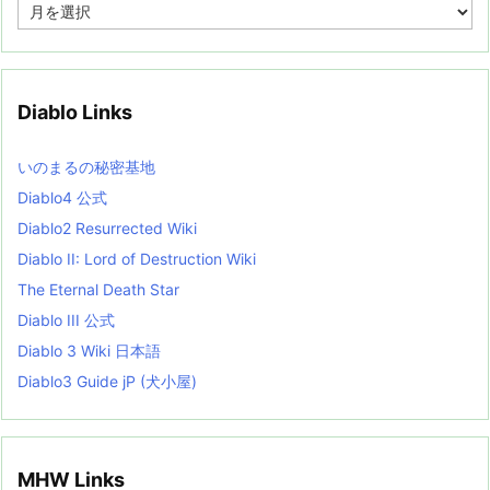
A
r
c
h
i
v
Diablo Links
e
s
L
いのまるの秘密基地
i
s
Diablo4 公式
t
Diablo2 Resurrected Wiki
Diablo II: Lord of Destruction Wiki
The Eternal Death Star
Diablo III 公式
Diablo 3 Wiki 日本語
Diablo3 Guide jP (犬小屋)
MHW Links