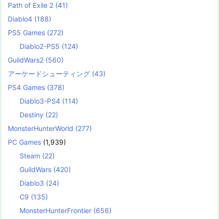
Path of Exile 2
(41)
Diablo4
(188)
PS5 Games
(272)
Diablo2-PS5
(124)
GuildWars2
(560)
アーケードシューティング
(43)
PS4 Games
(378)
Diablo3-PS4
(114)
Destiny
(22)
MonsterHunterWorld
(277)
PC Games
(1,939)
Steam
(22)
GuildWars
(420)
Diablo3
(24)
C9
(135)
MonsterHunterFrontier
(656)