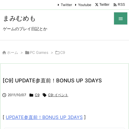

Twitter
Youtube
Twitter
RSS
まみむめも

ゲームのプレイ日記とか

メニュ

サイド

ホーム
>

PC Games
>

C9

前へ

[C9] UPDATE参直前！BONUS UP 3DAYS
次へ


2011/10/07

C9

C9-イベント
検索
[
UPDATE参直前！BONUS UP 3DAYS
]