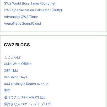
GW2 World Boss Timer (Dulfy.net)
GW2 Specialization Calculator (Dulfy)
Advanced GW2 Timer
ArenaNet's SoundCloud
GW2 BLOGS
こじょらぼ
Guild Wars Offline
臨時nikki
Vanishing Days
404 Divinity's Reach Avenue
美空
遅れてきたGuildWars2日記
猫好きな人のゲームメモブログ。