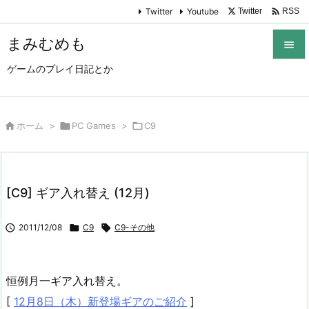

Twitter
Youtube
Twitter
RSS
まみむめも

ゲームのプレイ日記とか

メニュ

サイド

ホーム
>

PC Games
>

C9

前へ

[C9] ギア入れ替え (12月)
次へ


2011/12/08

C9

C9-その他
検索
恒例月一ギア入れ替え。
[
12月8日（木）新登場ギアのご紹介
]