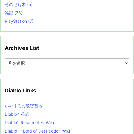
その他端末
(5)
雑記
(76)
PlayStation
(7)
Archives List
A
r
c
h
i
v
Diablo Links
e
s
L
いのまるの秘密基地
i
s
Diablo4 公式
t
Diablo2 Resurrected Wiki
Diablo II: Lord of Destruction Wiki