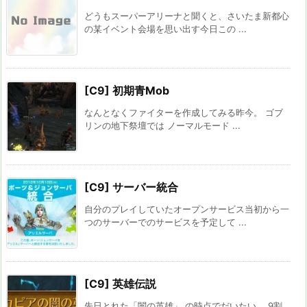
どうもスーパーアリーナと聞くと、さいたま新都心
の某イベント会場を思い出す今日この ...
[C9] 初期青Mob
なんとなくファイターを作成してみる昨今。 ゴブ
リンの地下祭壇では ノーマルモード ...
[C9] サーバー統合
自分のプレイしていたオープンサービス当初から一
つのサーバーでのサービスを予定して ...
[C9] 英雄伝説
先日とれた「闇の英雄」 の時点でだいたい、 9割