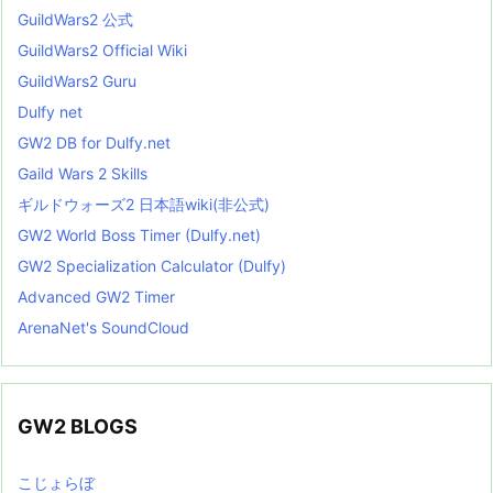
GuildWars2 公式
GuildWars2 Official Wiki
GuildWars2 Guru
Dulfy net
GW2 DB for Dulfy.net
Gaild Wars 2 Skills
ギルドウォーズ2 日本語wiki(非公式)
GW2 World Boss Timer (Dulfy.net)
GW2 Specialization Calculator (Dulfy)
Advanced GW2 Timer
ArenaNet's SoundCloud
GW2 BLOGS
こじょらぼ