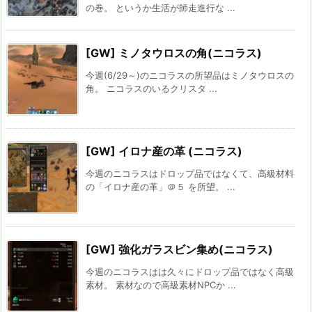
の巻。 というか生活が師走進行な ...
[GW] ミノタウロスの角(ニコラス)
今週(6/29～)のニコラスの所望品はミノタウロスの
角。 ニコラスのいるクリスタ ...
[GW] イロナ産の革 (ニコラス)
今週のニコラスはドロップ品ではなくて、高級材料
の「イロナ産の革」＠５ を所望。 ...
[GW] 強化ガラスビン集め(ニコラス)
今週のニコラスはは久々にドロップ品ではなく高級
素材。 素材なので高級素材NPCか ...