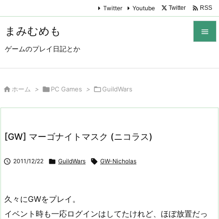

Twitter
Youtube
Twitter
RSS
まみむめも

ゲームのプレイ日記とか

メニュ

サイド

ホーム
>

PC Games
>

GuildWars

前へ

[GW] マーゴナイトマスク (ニコラス)
次へ


2011/12/22

GuildWars

GW-Nicholas
検索
久々にGWをプレイ。
イベント時も一応ログインはしてたけれど、ほぼ放置だっ