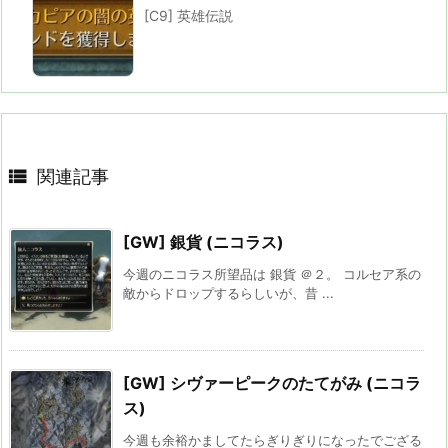
[C9] 英雄伝説

関連記事
[GW] 銀貨 (ニコラス)
今週のニコラス所望品は 銀貨 ＠２。 コルセア系の
敵からドロップするらしいが、昔 ...
[GW] シヴァーピークのたてがみ (ニコラ
ス)
今週も余裕かましてたらぎりぎりになったでござる