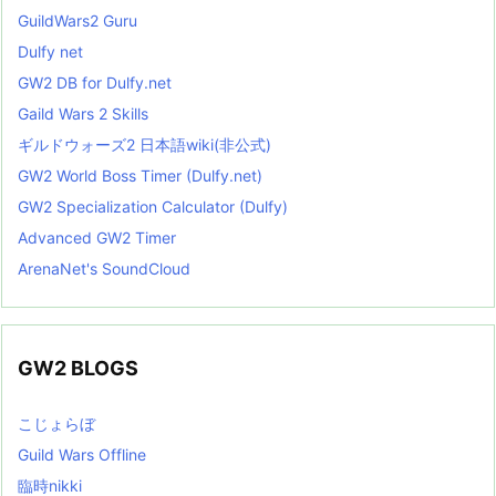
GuildWars2 Guru
Dulfy net
GW2 DB for Dulfy.net
Gaild Wars 2 Skills
ギルドウォーズ2 日本語wiki(非公式)
GW2 World Boss Timer (Dulfy.net)
GW2 Specialization Calculator (Dulfy)
Advanced GW2 Timer
ArenaNet's SoundCloud
GW2 BLOGS
こじょらぼ
Guild Wars Offline
臨時nikki