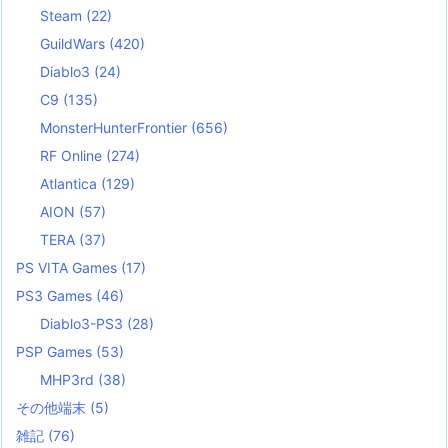
Steam
(22)
GuildWars
(420)
Diablo3
(24)
C9
(135)
MonsterHunterFrontier
(656)
RF Online
(274)
Atlantica
(129)
AION
(57)
TERA
(37)
PS VITA Games
(17)
PS3 Games
(46)
Diablo3-PS3
(28)
PSP Games
(53)
MHP3rd
(38)
その他端末
(5)
雑記
(76)