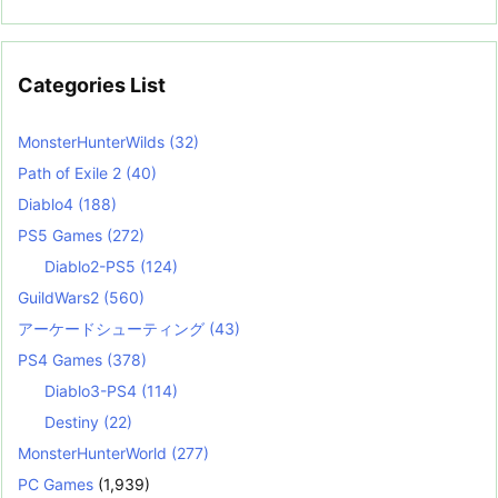
Categories List
MonsterHunterWilds
(32)
Path of Exile 2
(40)
Diablo4
(188)
PS5 Games
(272)
Diablo2-PS5
(124)
GuildWars2
(560)
アーケードシューティング
(43)
PS4 Games
(378)
Diablo3-PS4
(114)
Destiny
(22)
MonsterHunterWorld
(277)
PC Games
(1,939)