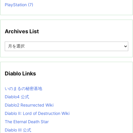
PlayStation
(7)
Archives List
A
r
c
h
i
v
Diablo Links
e
s
L
いのまるの秘密基地
i
s
Diablo4 公式
t
Diablo2 Resurrected Wiki
Diablo II: Lord of Destruction Wiki
The Eternal Death Star
Diablo III 公式