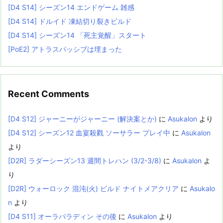
[D4 S14] シーズン14 エンドゲーム 雑感
[D4 S14] ドルイド 凍結切り裂きビルド
[D4 S14] シーズン14 「死主覚醒」スタート
[PoE2] アトラスパッシブは埋まった
Recent Comments
[D4 S12] ジャーニーがジャーニー (解決案とか)
に
Asukalon
より
[D4 S12] シーズン12 血宴殺戮 ソーサラー プレイ中
に
Asukalon
より
[D2R] ラダーシーズン13 週間トレハン (3/2-3/8)
に
Asukalon
よ
り
[D2R] ウォーロック 混沌(火) ビルド ナイトメアクリア
に
Asukalo
n
より
[D4 S11] オーラパラディン その後
に
Asukalon
より