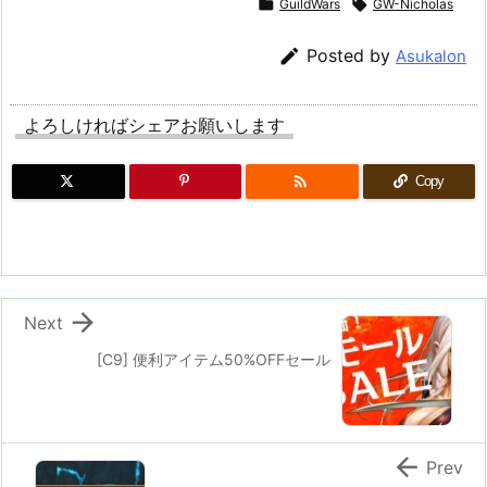

GuildWars

GW-Nicholas

Posted by
Asukalon
よろしければシェアお願いします

Copy

Next
[C9] 便利アイテム50%OFFセール

Prev