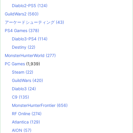
Diablo2-PS5
(124)
GuildWars2
(560)
アーケードシューティング
(43)
PS4 Games
(378)
Diablo3-PS4
(114)
Destiny
(22)
MonsterHunterWorld
(277)
PC Games
(1,939)
Steam
(22)
GuildWars
(420)
Diablo3
(24)
C9
(135)
MonsterHunterFrontier
(656)
RF Online
(274)
Atlantica
(129)
AION
(57)