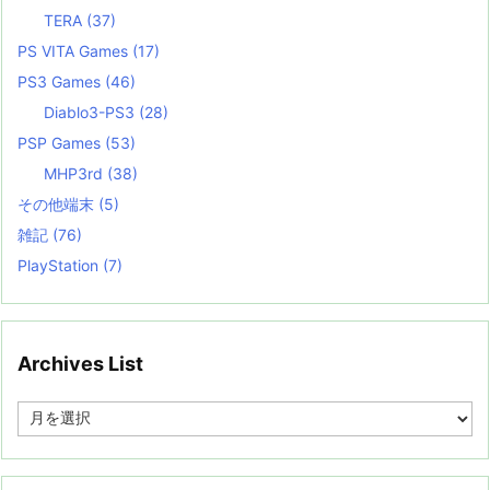
TERA
(37)
PS VITA Games
(17)
PS3 Games
(46)
Diablo3-PS3
(28)
PSP Games
(53)
MHP3rd
(38)
その他端末
(5)
雑記
(76)
PlayStation
(7)
Archives List
A
r
c
h
i