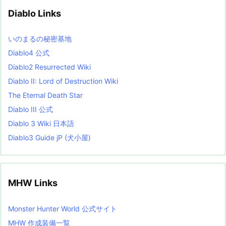
v
Diablo Links
e
s
L
いのまるの秘密基地
i
s
Diablo4 公式
t
Diablo2 Resurrected Wiki
Diablo II: Lord of Destruction Wiki
The Eternal Death Star
Diablo III 公式
Diablo 3 Wiki 日本語
Diablo3 Guide jP (犬小屋)
MHW Links
Monster Hunter World 公式サイト
MHW 作成装備一覧