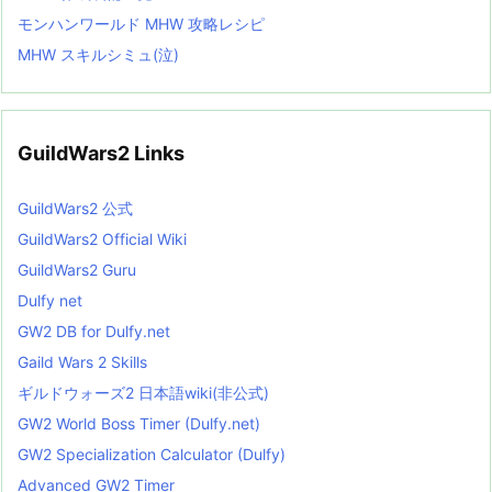
モンハンワールド MHW 攻略レシピ
MHW スキルシミュ(泣)
GuildWars2 Links
GuildWars2 公式
GuildWars2 Official Wiki
GuildWars2 Guru
Dulfy net
GW2 DB for Dulfy.net
Gaild Wars 2 Skills
ギルドウォーズ2 日本語wiki(非公式)
GW2 World Boss Timer (Dulfy.net)
GW2 Specialization Calculator (Dulfy)
Advanced GW2 Timer