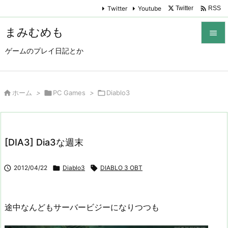

Twitter
Youtube
Twitter
RSS
まみむめも

ゲームのプレイ日記とか

メニュ

サイド

ホーム
>

PC Games
>

Diablo3

前へ

[DIA3] Dia3な週末
次へ


2012/04/22

Diablo3

DIABLO 3 OBT
検索
途中なんどもサーバービジーになりつつも