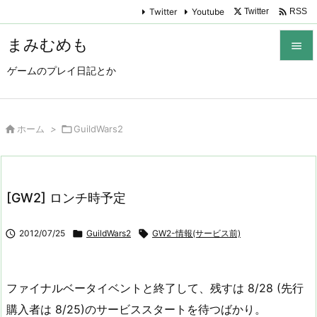

Twitter
Youtube
Twitter
RSS
まみむめも

ゲームのプレイ日記とか

メニュ

サイド

ホーム
>

GuildWars2

前へ

[GW2] ロンチ時予定
次へ


2012/07/25

GuildWars2

GW2-情報(サービス前)
検索
ファイナルベータイベントと終了して、残すは 8/28 (先行
購入者は 8/25)のサービススタートを待つばかり。