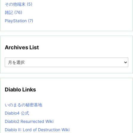
その他端末
(5)
雑記
(76)
PlayStation
(7)
Archives List
A
r
c
h
i
v
Diablo Links
e
s
L
いのまるの秘密基地
i
s
Diablo4 公式
t
Diablo2 Resurrected Wiki
Diablo II: Lord of Destruction Wiki