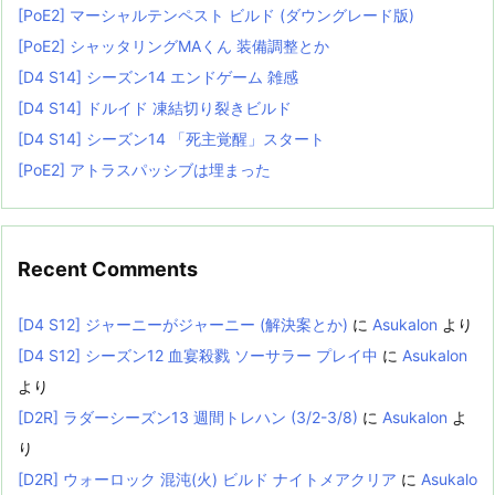
[PoE2] マーシャルテンペスト ビルド (ダウングレード版)
[PoE2] シャッタリングMAくん 装備調整とか
[D4 S14] シーズン14 エンドゲーム 雑感
[D4 S14] ドルイド 凍結切り裂きビルド
[D4 S14] シーズン14 「死主覚醒」スタート
[PoE2] アトラスパッシブは埋まった
Recent Comments
[D4 S12] ジャーニーがジャーニー (解決案とか)
に
Asukalon
より
[D4 S12] シーズン12 血宴殺戮 ソーサラー プレイ中
に
Asukalon
より
[D2R] ラダーシーズン13 週間トレハン (3/2-3/8)
に
Asukalon
よ
り
[D2R] ウォーロック 混沌(火) ビルド ナイトメアクリア
に
Asukalo