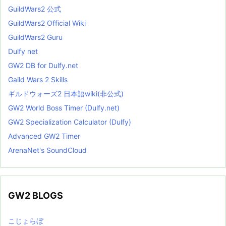
GuildWars2 公式
GuildWars2 Official Wiki
GuildWars2 Guru
Dulfy net
GW2 DB for Dulfy.net
Gaild Wars 2 Skills
ギルドウォーズ2 日本語wiki(非公式)
GW2 World Boss Timer (Dulfy.net)
GW2 Specialization Calculator (Dulfy)
Advanced GW2 Timer
ArenaNet's SoundCloud
GW2 BLOGS
こじょらぼ