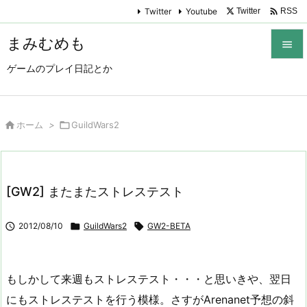

Twitter
Youtube
Twitter
RSS
まみむめも

ゲームのプレイ日記とか

メニュ

サイド

ホーム
>

GuildWars2

前へ

[GW2] またまたストレステスト
次へ


2012/08/10

GuildWars2

GW2-BETA
検索
もしかして来週もストレステスト・・・と思いきや、翌日
にもストレステストを行う模様。さすがArenanet予想の斜