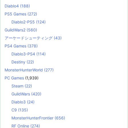
Diablo4
(188)
PS5 Games
(272)
Diablo2-PS5
(124)
GuildWars2
(560)
アーケードシューティング
(43)
PS4 Games
(378)
Diablo3-PS4
(114)
Destiny
(22)
MonsterHunterWorld
(277)
PC Games
(1,939)
Steam
(22)
GuildWars
(420)
Diablo3
(24)
C9
(135)
MonsterHunterFrontier
(656)
RF Online
(274)