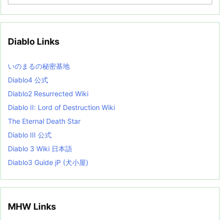
r
c
h
i
v
Diablo Links
e
s
L
いのまるの秘密基地
i
s
Diablo4 公式
t
Diablo2 Resurrected Wiki
Diablo II: Lord of Destruction Wiki
The Eternal Death Star
Diablo III 公式
Diablo 3 Wiki 日本語
Diablo3 Guide jP (犬小屋)
MHW Links