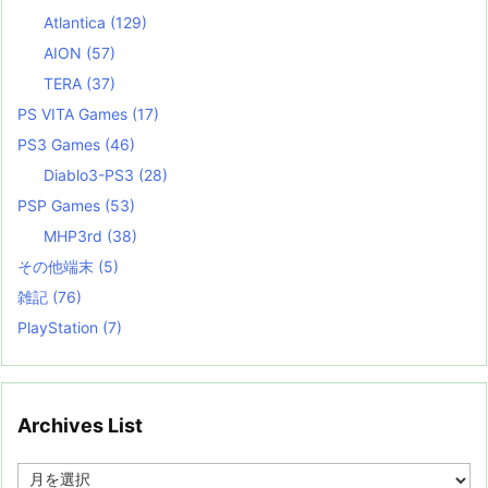
Atlantica
(129)
AION
(57)
TERA
(37)
PS VITA Games
(17)
PS3 Games
(46)
Diablo3-PS3
(28)
PSP Games
(53)
MHP3rd
(38)
その他端末
(5)
雑記
(76)
PlayStation
(7)
Archives List
A