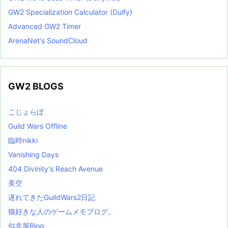
GW2 Specialization Calculator (Dulfy)
Advanced GW2 Timer
ArenaNet's SoundCloud
GW2 BLOGS
こじょらぼ
Guild Wars Offline
臨時nikki
Vanishing Days
404 Divinity's Reach Avenue
美空
遅れてきたGuildWars2日記
猫好きな人のゲームメモブログ。
似非屋Blog