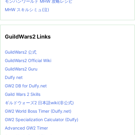
モンハンワールド MHW 攻略レシピ
MHW スキルシミュ(泣)
GuildWars2 Links
GuildWars2 公式
GuildWars2 Official Wiki
GuildWars2 Guru
Dulfy net
GW2 DB for Dulfy.net
Gaild Wars 2 Skills
ギルドウォーズ2 日本語wiki(非公式)
GW2 World Boss Timer (Dulfy.net)
GW2 Specialization Calculator (Dulfy)
Advanced GW2 Timer