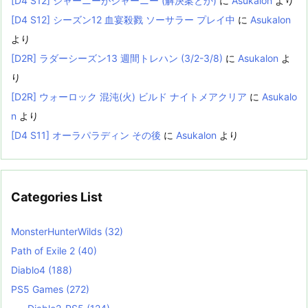
[D4 S12] ジャーニーがジャーニー (解決案とか)
に
Asukalon
より
[D4 S12] シーズン12 血宴殺戮 ソーサラー プレイ中
に
Asukalon
より
[D2R] ラダーシーズン13 週間トレハン (3/2-3/8)
に
Asukalon
よ
り
[D2R] ウォーロック 混沌(火) ビルド ナイトメアクリア
に
Asukalo
n
より
[D4 S11] オーラパラディン その後
に
Asukalon
より
Categories List
MonsterHunterWilds
(32)
Path of Exile 2
(40)
Diablo4
(188)
PS5 Games
(272)