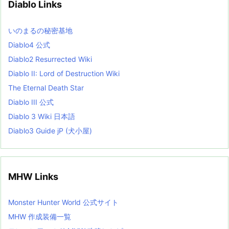
Diablo Links
e
s
L
いのまるの秘密基地
i
s
Diablo4 公式
t
Diablo2 Resurrected Wiki
Diablo II: Lord of Destruction Wiki
The Eternal Death Star
Diablo III 公式
Diablo 3 Wiki 日本語
Diablo3 Guide jP (犬小屋)
MHW Links
Monster Hunter World 公式サイト
MHW 作成装備一覧