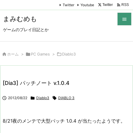

Twitter
Youtube
Twitter
RSS
まみむめも

ゲームのプレイ日記とか

メニュ

サイド

ホーム
>

PC Games
>

Diablo3

前へ

[Dia3] パッチノート v.1.0.4
次へ


2012/08/22

Diablo3

DIABLO 3
検索
8/21夜のメンテで大型パッチ 1.0.4 が当たったようです。