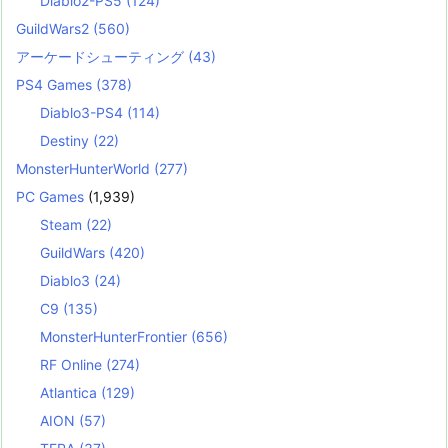
Diablo2-PS5
(124)
GuildWars2
(560)
アーケードシューティング
(43)
PS4 Games
(378)
Diablo3-PS4
(114)
Destiny
(22)
MonsterHunterWorld
(277)
PC Games
(1,939)
Steam
(22)
GuildWars
(420)
Diablo3
(24)
C9
(135)
MonsterHunterFrontier
(656)
RF Online
(274)
Atlantica
(129)
AION
(57)