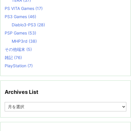
TERA
(37)
PS VITA Games
(17)
PS3 Games
(46)
Diablo3-PS3
(28)
PSP Games
(53)
MHP3rd
(38)
その他端末
(5)
雑記
(76)
PlayStation
(7)
Archives List
A
r
c
h
i
v