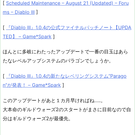
[
Scheduled Maintenance – August 21 (Updated) – Foru
ms – Diablo III
]
[
『Diablo III』1.0.4の公式ファイナルパッチノート【UPDA
TED】 – Game*Spark
]
ほんとに多岐にわたったアップデートで一番の目玉はあら
たなレベルアップシステムのパラゴンでしょうか。
[
『Diablo III』1.0.4の新たなレベリングシステム“Parago
n”が発表！ – Game*Spark
]
このアップデートがあと１カ月早ければね…..。
大本命のギルドウォーズ2のスタートがまさに目前なので自
分はギルドウォーズ2が最優先。