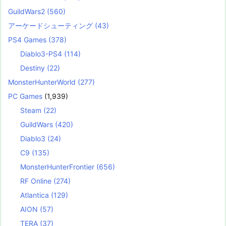
GuildWars2
(560)
アーケードシューティング
(43)
PS4 Games
(378)
Diablo3-PS4
(114)
Destiny
(22)
MonsterHunterWorld
(277)
PC Games
(1,939)
Steam
(22)
GuildWars
(420)
Diablo3
(24)
C9
(135)
MonsterHunterFrontier
(656)
RF Online
(274)
Atlantica
(129)
AION
(57)
TERA
(37)