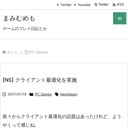

Twitter
Youtube
Twitter
RSS
まみむめも

ゲームのプレイ日記とか

メニュ

サイド

ホーム
>

PC Games

前へ

[NS] クライアント最適化を実施
次へ


2007/01/18

PC Games

NeoSteam
検索
前々からクライアント最適化の話題はあったけれど、よう
やくって感じね。