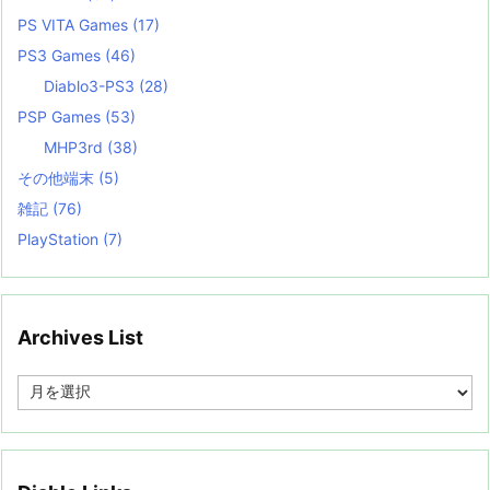
PS VITA Games
(17)
PS3 Games
(46)
Diablo3-PS3
(28)
PSP Games
(53)
MHP3rd
(38)
その他端末
(5)
雑記
(76)
PlayStation
(7)
Archives List
A
r
c
h
i
v