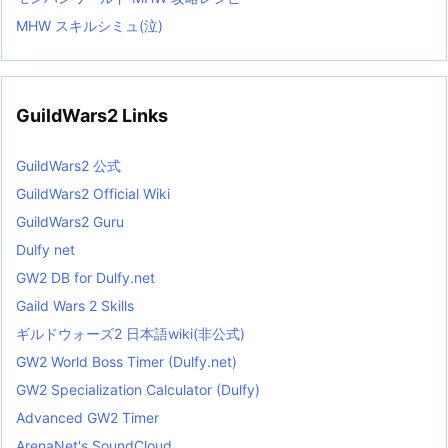
MHW スキルシミュ(泣)
GuildWars2 Links
GuildWars2 公式
GuildWars2 Official Wiki
GuildWars2 Guru
Dulfy net
GW2 DB for Dulfy.net
Gaild Wars 2 Skills
ギルドウォーズ2 日本語wiki(非公式)
GW2 World Boss Timer (Dulfy.net)
GW2 Specialization Calculator (Dulfy)
Advanced GW2 Timer
ArenaNet's SoundCloud