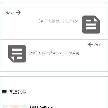

Next

[SOL] cβクライアント配布


Prev
[PSU] 登録・課金システムの変更

関連記事
[NS] RvRとか