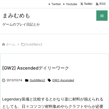

Twitter
Youtube
Twitter
RSS
まみむめも

ゲームのプレイ日記とか

メニュ

サイド

ホーム
>

GuildWars2

前へ

[GW2] Ascendedデイリーワーク
次へ


2013/10/14

GuildWars2

GW2-Ascended
検索
Legendary装備と比較するとかなり楽に材料が揃えられる
としても、日々コツコツ材料集めやらクラフトやらが必要