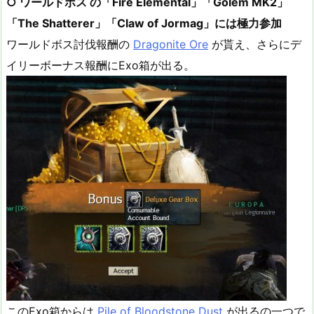
○ ワールドボス の「Fire Elemental」「Golem MK2」
「The Shatterer」「Claw of Jormag」には極力参加
ワールドボス討伐報酬の
Dragonite Ore
が貰え、さらにデ
イリーボーナス報酬にExo箱が出る。
このExo箱からは
Pile of Bloodstone Dust
が出るの一つで