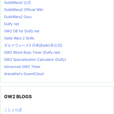
GuildWars2 公式
GuildWars2 Official Wiki
GuildWars2 Guru
Dulfy net
GW2 DB for Dulfy.net
Gaild Wars 2 Skills
ギルドウォーズ2 日本語wiki(非公式)
GW2 World Boss Timer (Dulfy.net)
GW2 Specialization Calculator (Dulfy)
Advanced GW2 Timer
ArenaNet's SoundCloud
GW2 BLOGS
こじょらぼ