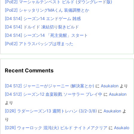
[PoE2] マーシャルテンペスト ビルド (ダウングレード版)
[PoE2] シャッタリングMAくん 装備調整とか
[D4 S14] シーズン14 エンドゲーム 雑感
[D4 S14] ドルイド 凍結切り裂きビルド
[D4 S14] シーズン14 「死主覚醒」スタート
[PoE2] アトラスパッシブは埋まった
Recent Comments
[D4 S12] ジャーニーがジャーニー (解決案とか)
に
Asukalon
より
[D4 S12] シーズン12 血宴殺戮 ソーサラー プレイ中
に
Asukalon
より
[D2R] ラダーシーズン13 週間トレハン (3/2-3/8)
に
Asukalon
よ
り
[D2R] ウォーロック 混沌(火) ビルド ナイトメアクリア
に
Asukalo