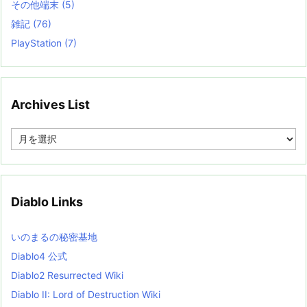
その他端末
(5)
雑記
(76)
PlayStation
(7)
Archives List
A
r
c
h
i
v
Diablo Links
e
s
L
いのまるの秘密基地
i
s
Diablo4 公式
t
Diablo2 Resurrected Wiki
Diablo II: Lord of Destruction Wiki