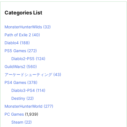
Categories List
MonsterHunterWilds
(32)
Path of Exile 2
(40)
Diablo4
(188)
PS5 Games
(272)
Diablo2-PS5
(124)
GuildWars2
(560)
アーケードシューティング
(43)
PS4 Games
(378)
Diablo3-PS4
(114)
Destiny
(22)
MonsterHunterWorld
(277)
PC Games
(1,939)
Steam
(22)