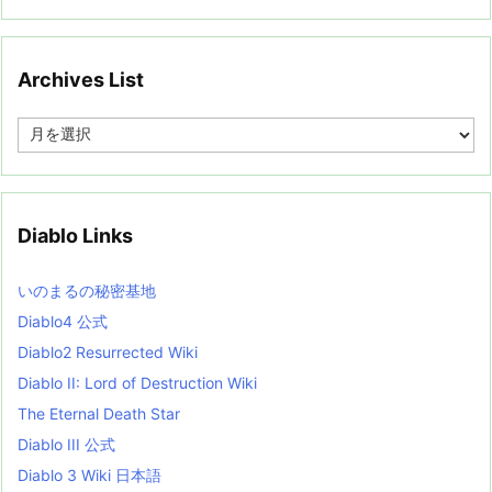
Archives List
A
r
c
h
i
v
Diablo Links
e
s
L
いのまるの秘密基地
i
s
Diablo4 公式
t
Diablo2 Resurrected Wiki
Diablo II: Lord of Destruction Wiki
The Eternal Death Star
Diablo III 公式
Diablo 3 Wiki 日本語