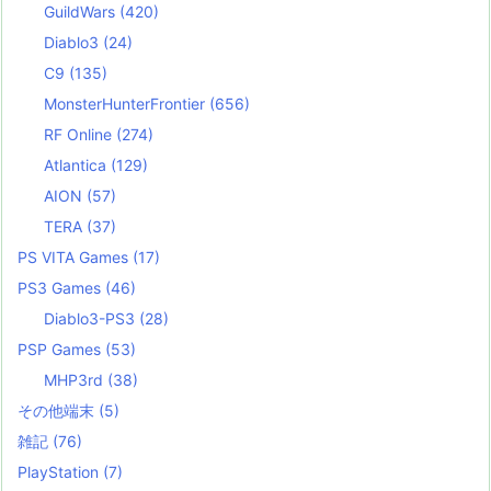
GuildWars
(420)
Diablo3
(24)
C9
(135)
MonsterHunterFrontier
(656)
RF Online
(274)
Atlantica
(129)
AION
(57)
TERA
(37)
PS VITA Games
(17)
PS3 Games
(46)
Diablo3-PS3
(28)
PSP Games
(53)
MHP3rd
(38)
その他端末
(5)
雑記
(76)
PlayStation
(7)