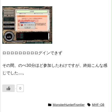
ロロロロロロロロログインできず
その間、のべ30分ほど参加したわけですが、終始こんな感
じでした….。
0

MonsterHunterFrontier

MHF-Oβ