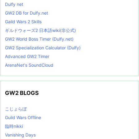
Dulfy net
GW2 DB for Dulfy.net
Gaild Wars 2 Skills
ギルドウォーズ2 日本語wiki(非公式)
GW2 World Boss Timer (Dulfy.net)
GW2 Specialization Calculator (Dulfy)
Advanced GW2 Timer
ArenaNet's SoundCloud
GW2 BLOGS
こじょらぼ
Guild Wars Offline
臨時nikki
Vanishing Days