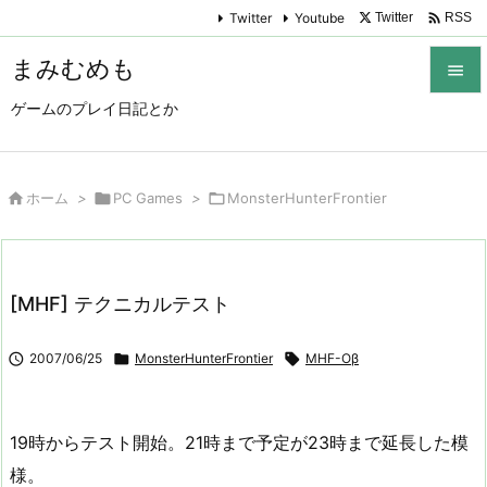

Twitter
Youtube
Twitter
RSS
まみむめも

ゲームのプレイ日記とか

メニュ

サイド

ホーム
>

PC Games
>

MonsterHunterFrontier

前へ

[MHF] テクニカルテスト
次へ


2007/06/25

MonsterHunterFrontier

MHF-Oβ
検索
19時からテスト開始。21時まで予定が23時まで延長した模
様。