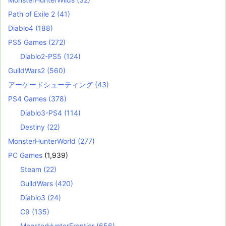
Path of Exile 2
(41)
Diablo4
(188)
PS5 Games
(272)
Diablo2-PS5
(124)
GuildWars2
(560)
アーケードシューティング
(43)
PS4 Games
(378)
Diablo3-PS4
(114)
Destiny
(22)
MonsterHunterWorld
(277)
PC Games
(1,939)
Steam
(22)
GuildWars
(420)
Diablo3
(24)
C9
(135)
MonsterHunterFrontier
(656)