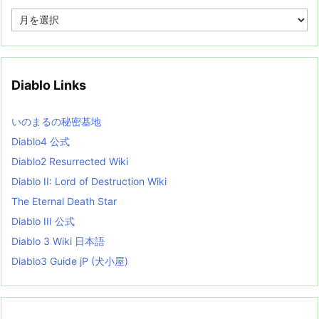
A
r
c
h
i
v
Diablo Links
e
s
L
いのまるの秘密基地
i
s
Diablo4 公式
t
Diablo2 Resurrected Wiki
Diablo II: Lord of Destruction Wiki
The Eternal Death Star
Diablo III 公式
Diablo 3 Wiki 日本語
Diablo3 Guide jP (犬小屋)