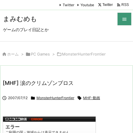

Twitter
Youtube
Twitter
RSS
まみむめも

ゲームのプレイ日記とか

メニュ

サイド

ホーム
>

PC Games
>

MonsterHunterFrontier

前へ

[MHF] 涙のクリムゾンブロス
次へ


2007/07/12

MonsterHunterFrontier

MHF-動画
検索