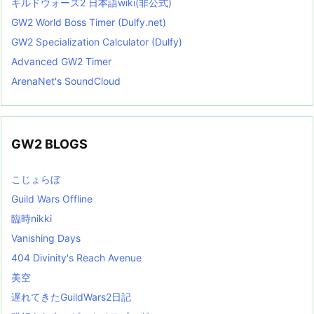
ギルドウォーズ2 日本語wiki(非公式)
GW2 World Boss Timer (Dulfy.net)
GW2 Specialization Calculator (Dulfy)
Advanced GW2 Timer
ArenaNet's SoundCloud
GW2 BLOGS
こじょらぼ
Guild Wars Offline
臨時nikki
Vanishing Days
404 Divinity's Reach Avenue
美空
遅れてきたGuildWars2日記