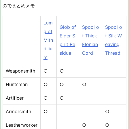
のでまとめメモ
Lum
Glob of
Spool o
Spool o
p of
Elder S
f Thick
f Silk W
Mith
pirit Re
Elonian
eaving
rilliu
sidue
Cord
Thread
m
Weaponsmith
○
○
Huntsman
○
○
○
Artificer
○
○
Armorsmith
○
○
Leatherworker
○
○