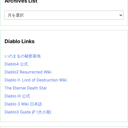
Archives List
A
r
c
h
i
v
Diablo Links
e
s
L
いのまるの秘密基地
i
s
Diablo4 公式
t
Diablo2 Resurrected Wiki
Diablo II: Lord of Destruction Wiki
The Eternal Death Star
Diablo III 公式
Diablo 3 Wiki 日本語
Diablo3 Guide jP (犬小屋)