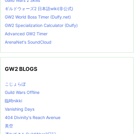
Gaild Wars 2 Skills
ギルドウォーズ2 日本語wiki(非公式)
GW2 World Boss Timer (Dulfy.net)
GW2 Specialization Calculator (Dulfy)
Advanced GW2 Timer
ArenaNet's SoundCloud
GW2 BLOGS
こじょらぼ
Guild Wars Offline
臨時nikki
Vanishing Days
404 Divinity's Reach Avenue
美空