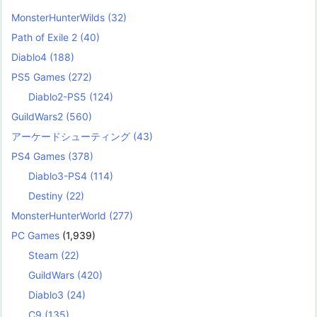
MonsterHunterWilds
(32)
Path of Exile 2
(40)
Diablo4
(188)
PS5 Games
(272)
Diablo2-PS5
(124)
GuildWars2
(560)
アーケードシューティング
(43)
PS4 Games
(378)
Diablo3-PS4
(114)
Destiny
(22)
MonsterHunterWorld
(277)
PC Games
(1,939)
Steam
(22)
GuildWars
(420)
Diablo3
(24)
C9
(135)