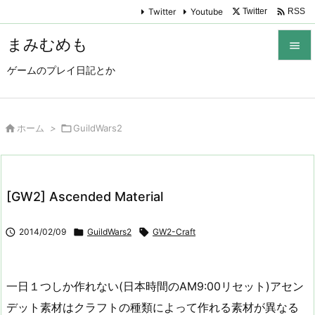

Twitter
Youtube
Twitter
RSS
まみむめも

ゲームのプレイ日記とか

メニュ

サイド

ホーム
>

GuildWars2

前へ

[GW2] Ascended Material
次へ


2014/02/09

GuildWars2

GW2-Craft
検索
一日１つしか作れない(日本時間のAM9:00リセット)アセン
デット素材はクラフトの種類によって作れる素材が異なる