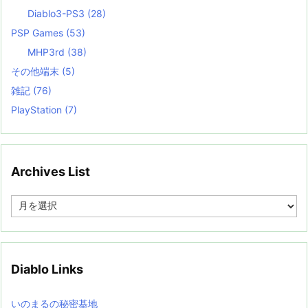
Diablo3-PS3
(28)
PSP Games
(53)
MHP3rd
(38)
その他端末
(5)
雑記
(76)
PlayStation
(7)
Archives List
A
r
c
h
i
v
Diablo Links
e
s
L
いのまるの秘密基地
i