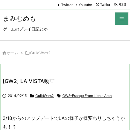

Twitter
Youtube
Twitter
RSS
まみむめも

ゲームのプレイ日記とか

メニュ

サイド

ホーム
>

GuildWars2

前へ

[GW2] LA VISTA動画
次へ


2014/02/15

GuildWars2

GW2-Escape From Lion's Arch
検索
2/18からのアップデートでLAの様子が様変わりしちゃうか
も！？