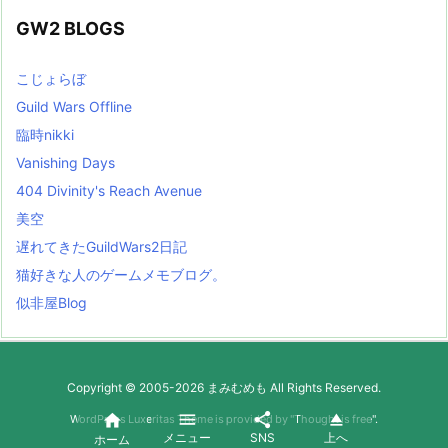
GW2 BLOGS
こじょらぼ
Guild Wars Offline
臨時nikki
Vanishing Days
404 Divinity's Reach Avenue
美空
遅れてきたGuildWars2日記
猫好きな人のゲームメモブログ。
似非屋Blog
Copyright ©
2005
-2026
まみむめも
All Rights Reserved.




WordPress Luxeritas Theme is provided by "
Thought is free
".
メニュー
SNS
上へ
ホーム