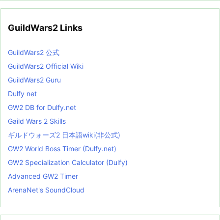
GuildWars2 Links
GuildWars2 公式
GuildWars2 Official Wiki
GuildWars2 Guru
Dulfy net
GW2 DB for Dulfy.net
Gaild Wars 2 Skills
ギルドウォーズ2 日本語wiki(非公式)
GW2 World Boss Timer (Dulfy.net)
GW2 Specialization Calculator (Dulfy)
Advanced GW2 Timer
ArenaNet's SoundCloud